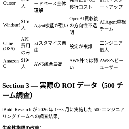
独自IDEへの
個人・スタ
Cursor
ードベース全体
人
移行コスト
ートアップ
理解
OpenAI買収後
$15/
AI Agent重視
Windsurf
Agent機能が強い
の方向性不透
人
チーム
明
API
カスタマイズ自
エンジニア
Cline
費用
設定が複雑
(OSS)
由
個人
のみ
$19/
AWS外では弱
AWSヘビー
Amazon
AWS統合最高
Q
人
い
ユーザー
Section 3 — 実際の ROI データ（500 チ
ーム調査）
iBuidl Research が 2026 年 1〜3 月に実施した 500 エンジニア
リングチームへの調査結果。
生産性指標の改善：