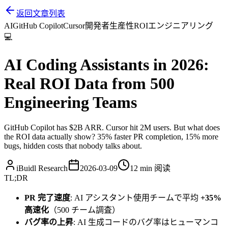
返回文章列表
AI
GitHub Copilot
Cursor
開発者生産性
ROI
エンジニアリング
💻
AI Coding Assistants in 2026:
Real ROI Data from 500
Engineering Teams
GitHub Copilot has $2B ARR. Cursor hit 2M users. But what does
the ROI data actually show? 35% faster PR completion, 15% more
bugs, hidden costs that nobody talks about.
iBuidl Research
2026-03-09
12 min
阅读
TL;DR
PR 完了速度
: AI アシスタント使用チームで平均
+35%
高速化
（500 チーム調査）
バグ率の上昇
: AI 生成コードのバグ率はヒューマンコ