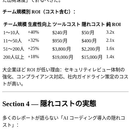
た出荷速度」で計るべきだ。
チーム規模別 ROI（コスト含む）：
チーム規模
生産性向上
ツールコスト
隠れコスト
純 ROI
+40%
3.2x
1〜10人
$240/月
$50/月
+32%
2.1x
11〜50人
$950/月
$400/月
+25%
1.6x
51〜200人
$3,800/月
$2,200/月
+18%
1.4x
200人以上
$19,000/月
$15,000/月
大企業ほど ROI が低い理由：セキュリティレビュー体制の
強化、コンプライアンス対応、社内ガイドライン策定のコス
トが高い。
Section 4 — 隠れコストの実態
多くのレポートが語らない「AI コーディング導入の隠れコ
スト」：