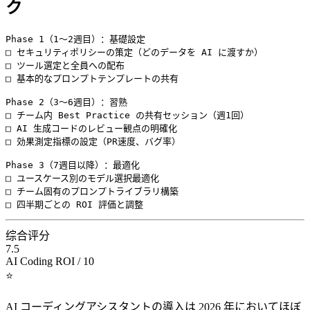
ク
Phase 1（1〜2週目）：基礎設定

□ セキュリティポリシーの策定（どのデータを AI に渡すか）

□ ツール選定と全員への配布

□ 基本的なプロンプトテンプレートの共有

Phase 2（3〜6週目）：習熟

□ チーム内 Best Practice の共有セッション（週1回）

□ AI 生成コードのレビュー観点の明確化

□ 効果測定指標の設定（PR速度、バグ率）

Phase 3（7週目以降）：最適化

□ ユースケース別のモデル選択最適化

□ チーム固有のプロンプトライブラリ構築

综合评分
7.5
AI Coding ROI / 10
⭐
AI コーディングアシスタントの導入は 2026 年においてほぼ