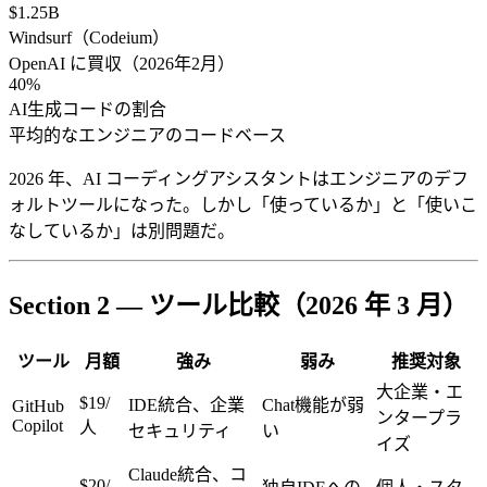
$1.25B
Windsurf（Codeium）
OpenAI に買収（2026年2月）
40%
AI生成コードの割合
平均的なエンジニアのコードベース
2026 年、AI コーディングアシスタントはエンジニアのデフ
ォルトツールになった。しかし「使っているか」と「使いこ
なしているか」は別問題だ。
Section 2 — ツール比較（2026 年 3 月）
ツール
月額
強み
弱み
推奨対象
大企業・エ
$19/
IDE統合、企業
Chat機能が弱
GitHub
ンタープラ
Copilot
人
セキュリティ
い
イズ
Claude統合、コ
$20/