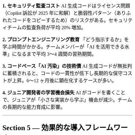
1. セキュリティ監査コスト
AI 生成コードはライセンス問題
（Copilot 訴訟が 2025 年に和解）と脆弱性パターン（ありふ
れたコードをコピーするため）のリスクがある。セキュリテ
ィチームの監査負荷が平均 20% 増加。
2. プロンプトエンジニアリング教育
「どう指示するか」を
学ぶ時間がかかる。チームメンバーが「AI を活用できる水
準」になるまで平均 3〜4 週間の習熟期間。
3. コードベース「AI 汚染」の技術債
AI 生成コードが無批判
に蓄積されると、コードの一貫性が低下し長期的な保守コス
トが上昇。6〜12 ヶ月後に顕在化するケースが多い。
4. ジュニア開発者の学習機会損失
AI がコードを書くこと
で、ジュニアが「小さな実装から学ぶ」機会が減少。チーム
の長期的な能力育成に影響。
Section 5 — 効果的な導入フレームワー