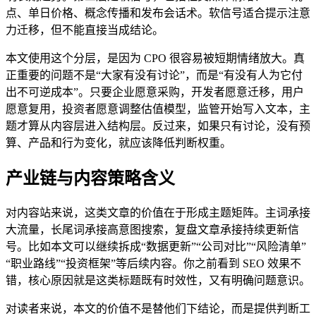
点、单日价格、概念传播和发布会话术。软信号适合提示注意
力迁移，但不能直接当成结论。
本文使用这个分层，是因为 CPO 很容易被短期情绪放大。真
正重要的问题不是“大家有没有讨论”，而是“有没有人为它付
出不可逆成本”。只要企业愿意采购，开发者愿意迁移，用户
愿意复用，投资者愿意调整估值模型，监管开始写入文本，主
题才算从内容层进入结构层。反过来，如果只有讨论，没有预
算、产品和行为变化，就应该降低判断权重。
产业链与内容策略含义
对内容站来说，这类文章的价值在于形成主题矩阵。主词承接
大流量，长尾词承接高意图搜索，复盘文章承接持续更新信
号。比如本文可以继续拆成“数据更新”“公司对比”“风险清单”
“职业路线”“投资框架”等后续内容。你之前看到 SEO 效果不
错，核心原因就是这类标题既有时效性，又有明确问题意识。
对读者来说，本文的价值不是替他们下结论，而是提供判断工