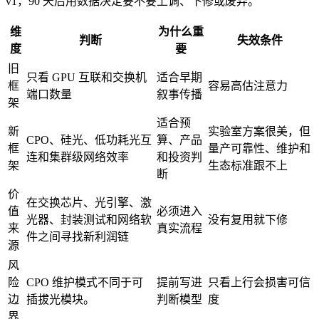
v1，90 天后用数据决定要不要上调、下修或废弃。
维
为什么重
判断
失效条件
度
要
旧
只看 GPU 互联和交换机
适合早期
框
容易高估注意力
端口数量
叙事传播
架
适合预
新
实验室方案很美，但
CPO、硅光、低功耗光互
算、产品
框
量产可靠性、维护和
连和集群级网络效率
和投资判
架
生态标准跟不上
断
价
在交换芯片、光引擎、激
值
必须进入
光器、封装测试和网络软
没有复用就下修
来
真实流程
件之间寻找新利润链
源
风
险
CPO 维护模式不同于可
提前写进
只看上行会损害可信
边
插拔光模块。
判断模型
度
界