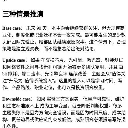
三种情景推演
Base case：
未来 90 天，本主题会继续获得关注，但大规模商
业化、制度化或职业迁移不会一夜完成。最可能发生的是少数
头部团队先验证，尾部团队继续跟随叙事。这个情景下，合理
策略是建立观察表，而不是急着给出绝对结论。
Upside case：
如果 在交换芯片、光引擎、激光器、封装测试
和网络软件之间寻找新利润链 开始被更多团队复用，并且 每
bit 能耗、端口速率、光引擎良率 连续改善，主题会从“值得关
注”升级为“值得系统投入”。这里的投入可以是学习时间、写
作、产品路线、职业定位，也可以是投资研究权重。
Downside case：
如果 实验室方案很美，但量产可靠性、维护
和生态标准跟不上 成为主导变量，就要降低判断权重。很多
主题失败不是因为方向完全错误，而是因为时间尺度、成本结
构、责任边界或供应链约束被低估。成熟研究必须提前写好退
出条件。