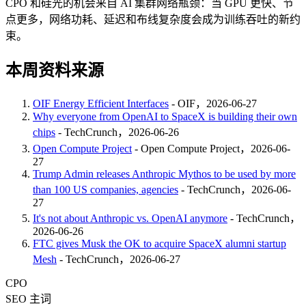
CPO 和硅光的机会来自 AI 集群网络瓶颈：当 GPU 更快、节
点更多，网络功耗、延迟和布线复杂度会成为训练吞吐的新约
束。
本周资料来源
OIF Energy Efficient Interfaces
- OIF，2026-06-27
Why everyone from OpenAI to SpaceX is building their own
chips
- TechCrunch，2026-06-26
Open Compute Project
- Open Compute Project，2026-06-
27
Trump Admin releases Anthropic Mythos to be used by more
than 100 US companies, agencies
- TechCrunch，2026-06-
27
It's not about Anthropic vs. OpenAI anymore
- TechCrunch，
2026-06-26
FTC gives Musk the OK to acquire SpaceX alumni startup
Mesh
- TechCrunch，2026-06-27
CPO
SEO 主词