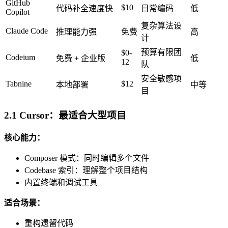
GitHub
$10
代码补全速度快
日常编码
低
Copilot
复杂算法设
Claude Code
推理能力强
免费
高
计
预算有限团
$0-
Codeium
免费 + 企业版
低
12
队
安全敏感项
Tabnine
$12
本地部署
中等
目
2.1 Cursor：最适合大型项目
核心能力：
Composer 模式：同时编辑多个文件
Codebase 索引：理解整个项目结构
内置终端和调试工具
适合场景：
重构遗留代码