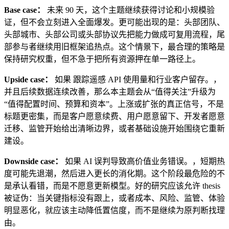
Base case：
未来 90 天，这个主题继续获得讨论和小规模验
证，但不会立刻进入全面爆发。更可能出现的是：头部团队、
头部城市、头部公司或头部协议先把能力做成可复用流程，尾
部参与者继续用旧框架追热点。这个情景下，最合理的策略是
保持研究权重，但不急于把所有资源押在单一路径上。
Upside case：
如果 跟踪遥感 API 使用量和行业客户留存。，
并且后续数据连续改善，那么本主题会从“值得关注”升级为
“值得配置时间、预算和资本”。上涨或扩张的真正信号，不是
标题更密集，而是客户愿意续费、用户愿意留下、开发者愿意
迁移、监管开始给出清晰边界，或者基础设施开始围绕它重新
建设。
Downside case：
如果 AI 误判导致高价值业务错误。，短期热
度可能先退潮，然后进入更长的消化期。这个阶段最危险的不
是承认看错，而是不愿意更新模型。好的研究应该允许 thesis
被证伪：当关键指标没有跟上，或者成本、风险、监管、体验
明显恶化，就应该主动降低置信度，而不是继续为原判断找理
由。