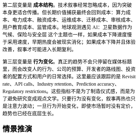
第二层变量是
成本结构
。技术叙事经常忽略成本，因为突破
本身更适合传播。但长期价值捕获最终会回到成本：算力成
本、电力成本、融资成本、运维成本、迁移成本、审核成本、
用户教育成本、监管成本。地球观测遇见 AI：卫星数据作为
气候、保险与安全层 这个主题也一样，如果成本下降速度慢
于采用速度，早期热度会被现实消化；如果成本下降并且体验
改善，叙事才可能进入长期复利。
第三层变量是
行为变化
。真正的趋势不会只停留在媒体标题
里，而会改变人的行为、公司的预算、开发者的路线图、投资
者的配置方式和用户的日常选择。这里最应该跟踪的是 Revisit
rate、API calls、Industry retention、Prediction accuracy、
Regulatory restrictions。这些指标不是为了制造仪式感，而是为
了避免研究变成观点文学。只要行为没有变化，叙事再热也只
是注意力波动；一旦行为开始变化，即使市场暂时没有定价，
趋势也已经在底层生长。
情景推演