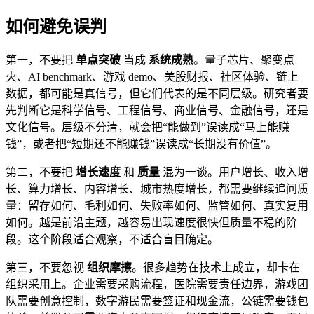
如何避免误判
第一，不要把
单点突破
当成
系统成熟
。量子芯片、聚变点
火、AI benchmark、游戏 demo、美股财报、社区体验、链上
数据，都可能是真信号，但它们代表的是不同层级。研究者要
先判断它是科学信号、工程信号、商业信号、金融信号，还是
文化信号。层级不分清，就会把“能做到”误读成“马上能赚
钱”，或者把“短期还不能赚钱”误读成“长期没有价值”。
第二，不要把
增长速度
和
质量
混为一谈。用户增长、收入增
长、算力增长、内容增长、城市热度增长，都需要继续追问质
量：留存如何、毛利如何、失败率如何、监管如何、真实复用
如何。越是前沿主题，越容易出现速度很快但质量不稳的阶
段。这个阶段适合观察，不适合盲目确定。
第三，不要忽视
组织摩擦
。很多趋势在技术上成立，却卡在
组织采用上。企业需要采购流程，医院需要责任边界，游戏团
队需要创意控制，数字游民需要签证和现金流，公链需要钱包