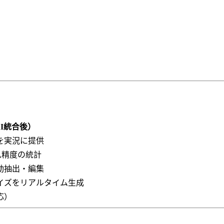
AI統合後）
計を実況に提供
ム精度の統計
自動抽出・編集
クイズをリアルタイム生成
応）