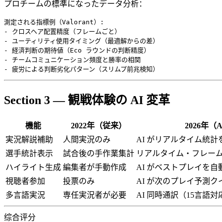
プロチームの標準になったデータ分析：
測定される指標例（Valorant）:

- クロスヘア配置精度（フレームごと）

- ユーティリティ使用タイミング（最適解からの差）

- 経済判断の期待値（Eco ラウンドの判断精度）

- チームコミュニケーション頻度と勝率の相関

Section 3 — 観戦体験の AI 変革
機能
2022年（従来）
2026年（
実況解説補助
人間実況のみ
AI がリアルタイム統
選手統計表示
試合後の手作業集計
リアルタイム・フレー
ハイライト生成
編集者が手動作成
AI がベストプレイを
視聴者参加
投票のみ
AI が次のプレイ予測
多言語実況
専任実況者が必要
AI 同時通訳（15言語対
综合评分