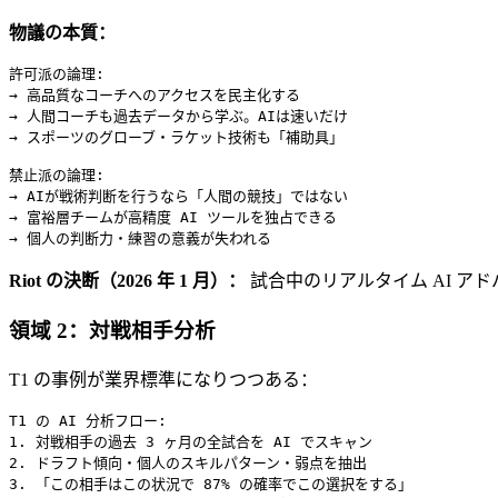
物議の本質：
許可派の論理:

→ 高品質なコーチへのアクセスを民主化する

→ 人間コーチも過去データから学ぶ。AIは速いだけ

→ スポーツのグローブ・ラケット技術も「補助具」

禁止派の論理:

→ AIが戦術判断を行うなら「人間の競技」ではない

→ 富裕層チームが高精度 AI ツールを独占できる

Riot の決断（2026 年 1 月）：
試合中のリアルタイム AI 
領域 2：対戦相手分析
T1 の事例が業界標準になりつつある：
T1 の AI 分析フロー:

1. 対戦相手の過去 3 ヶ月の全試合を AI でスキャン

2. ドラフト傾向・個人のスキルパターン・弱点を抽出

3. 「この相手はこの状況で 87% の確率でこの選択をする」
