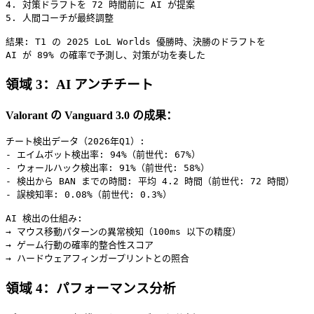
4. 対策ドラフトを 72 時間前に AI が提案

5. 人間コーチが最終調整

結果: T1 の 2025 LoL Worlds 優勝時、決勝のドラフトを

領域 3：AI アンチチート
Valorant の Vanguard 3.0 の成果：
チート検出データ（2026年Q1）:

- エイムボット検出率: 94%（前世代: 67%）

- ウォールハック検出率: 91%（前世代: 58%）

- 検出から BAN までの時間: 平均 4.2 時間（前世代: 72 時間）

- 誤検知率: 0.08%（前世代: 0.3%）

AI 検出の仕組み:

→ マウス移動パターンの異常検知（100ms 以下の精度）

→ ゲーム行動の確率的整合性スコア

領域 4：パフォーマンス分析