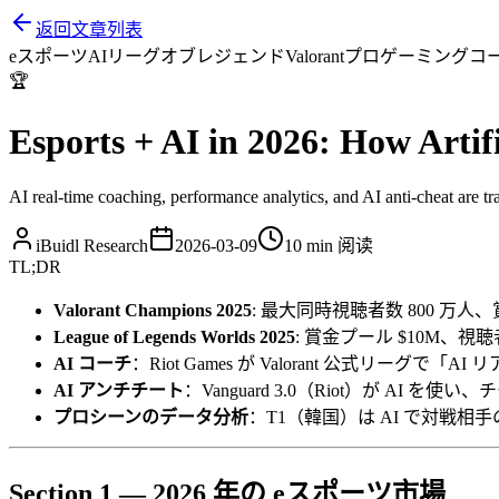
返回文章列表
eスポーツ
AI
リーグオブレジェンド
Valorant
プロゲーミング
コ
🏆
Esports + AI in 2026: How Artif
AI real-time coaching, performance analytics, and AI anti-cheat are 
iBuidl Research
2026-03-09
10 min
阅读
TL;DR
Valorant Champions 2025
: 最大同時視聴者数 800 万人、
League of Legends Worlds 2025
: 賞金プール $10M、視聴者
AI コーチ
：Riot Games が Valorant 公式リーグで
AI アンチチート
：Vanguard 3.0（Riot）が AI を使
プロシーンのデータ分析
：T1（韓国）は AI で対戦相
Section 1 — 2026 年の eスポーツ市場