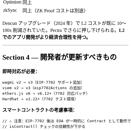
Optimism
同上
zkSync
同上（ZK Proof コストは別途）
Dencun アップグレード（2024 年）で L2 コストが既に 10〜
100x 削減されていた。Pectra でさらに押し下げられる。
L2
でのアプリ開発がより経済合理性を持つ。
Section 4 — 開発者が更新すべきもの
即時対応が必要：
wagmi v2 → v3（EIP-7702 サポート追加）

viem v2 → v3（eip7702Actions の追加）

ethers.js v6 → v6.12+（7702 対応パッチ）

スマートコントラクトの考慮事項：
// ⚠️ 注意：EIP-7702 後は EOA が一時的に Contract として動作で
// isContract() チェックの信頼性が下がる
