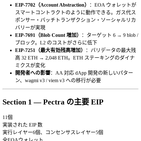
EIP-7702（Account Abstraction）
：EOA ウォレットが
スマートコントラクトのように動作できる。ガス代ス
ポンサー・バッチトランザクション・ソーシャルリカ
バリーが実現
EIP-7691（Blob Count 増加）
：ターゲット 6 → 9 blob /
ブロック。L2 のコストがさらに低下
EIP-7251（最大有効残高増加）
：バリデータの最大残
高 32 ETH → 2,048 ETH。ETH ステーキングのダイナ
ミクスが変化
開発者への影響
：AA 対応 dApp 開発の新しいパター
ン、wagmi v3 / viem v3 への移行が必要
Section 1 — Pectra の主要 EIP
11個
実装された EIP 数
実行レイヤー6個、コンセンサスレイヤー5個
全EOAウォレット