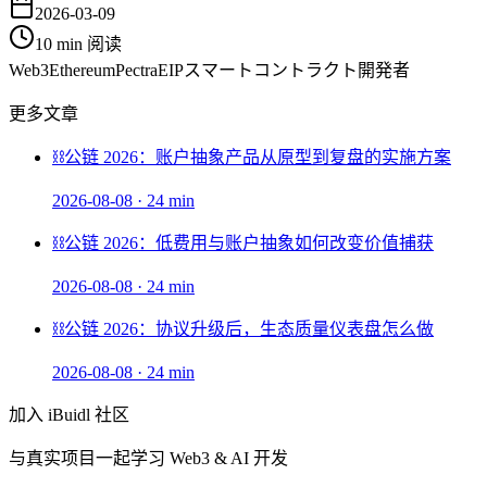
2026-03-09
10 min
阅读
Web3
Ethereum
Pectra
EIP
スマートコントラクト
開発者
更多文章
⛓️
公链 2026：账户抽象产品从原型到复盘的实施方案
2026-08-08
·
24 min
⛓️
公链 2026：低费用与账户抽象如何改变价值捕获
2026-08-08
·
24 min
⛓️
公链 2026：协议升级后，生态质量仪表盘怎么做
2026-08-08
·
24 min
加入 iBuidl 社区
与真实项目一起学习 Web3 & AI 开发