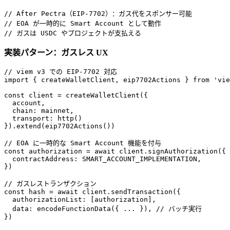
// After Pectra（EIP-7702）：ガス代をスポンサー可能

// EOA が一時的に Smart Account として動作

実装パターン：ガスレス UX
// viem v3 での EIP-7702 対応

import { createWalletClient, eip7702Actions } from 'vie
const client = createWalletClient({

  account,

  chain: mainnet,

  transport: http()

}).extend(eip7702Actions())

// EOA に一時的な Smart Account 機能を付与

const authorization = await client.signAuthorization({

  contractAddress: SMART_ACCOUNT_IMPLEMENTATION,

})

// ガスレストランザクション

const hash = await client.sendTransaction({

  authorizationList: [authorization],

  data: encodeFunctionData({ ... }), // バッチ実行
