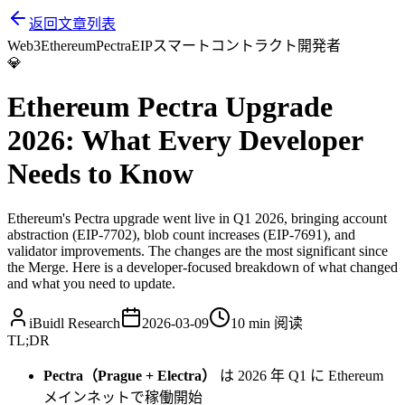
返回文章列表
Web3
Ethereum
Pectra
EIP
スマートコントラクト
開発者
💎
Ethereum Pectra Upgrade
2026: What Every Developer
Needs to Know
Ethereum's Pectra upgrade went live in Q1 2026, bringing account
abstraction (EIP-7702), blob count increases (EIP-7691), and
validator improvements. The changes are the most significant since
the Merge. Here is a developer-focused breakdown of what changed
and what you need to update.
iBuidl Research
2026-03-09
10 min
阅读
TL;DR
Pectra（Prague + Electra）
は 2026 年 Q1 に Ethereum
メインネットで稼働開始