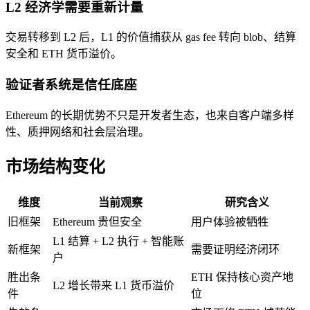
L2 经济学需要重新计量
交易转移到 L2 后，L1 的价值捕获从 gas fee 转向 blob、结算
安全和 ETH 货币溢价。
验证者系统是信任底座
Ethereum 的长期优势不只是开发者生态，也来自客户端多样
性、质押网络和社会层治理。
市场结构变化
维度
当前观察
研究含义
旧框架
Ethereum 贵但安全
用户体验被牺牲
L1 结算 + L2 执行 + 智能账
新框架
需要证明经济闭环
户
胜出条
ETH 保持核心资产地
L2 增长带来 L1 货币溢价
件
位