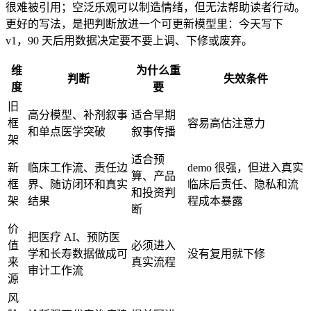
很难被引用；空泛乐观可以制造情绪，但无法帮助读者行动。
更好的写法，是把判断放进一个可更新模型里：今天写下
v1，90 天后用数据决定要不要上调、下修或废弃。
维
为什么重
判断
失效条件
度
要
旧
高分模型、补剂叙事
适合早期
框
容易高估注意力
和单点医学突破
叙事传播
架
适合预
新
临床工作流、责任边
demo 很强，但进入真实
算、产品
框
界、随访闭环和真实
临床后责任、隐私和流
和投资判
架
结果
程成本暴露
断
价
把医疗 AI、预防医
值
必须进入
学和长寿数据做成可
没有复用就下修
来
真实流程
审计工作流
源
风