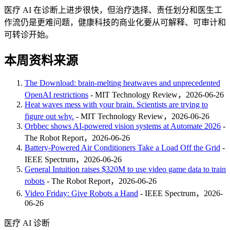
医疗 AI 在诊断上进步很快，但治疗选择、责任划分和医生工
作流仍是更难问题，健康科技的商业化要从可解释、可审计和
可转诊开始。
本周资料来源
The Download: brain-melting heatwaves and unprecedented
OpenAI restrictions
- MIT Technology Review，2026-06-26
Heat waves mess with your brain. Scientists are trying to
figure out why.
- MIT Technology Review，2026-06-26
Orbbec shows AI-powered vision systems at Automate 2026
-
The Robot Report，2026-06-26
Battery-Powered Air Conditioners Take a Load Off the Grid
-
IEEE Spectrum，2026-06-26
General Intuition raises $320M to use video game data to train
robots
- The Robot Report，2026-06-26
Video Friday: Give Robots a Hand
- IEEE Spectrum，2026-
06-26
医疗 AI 诊断