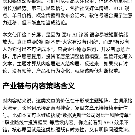
长和媒体深度报道。它们可以提高关注权重，但还不能单独证
明长期趋势。第三层是软信号，包括社交媒体情绪、KOL 观
点、单日价格、概念传播和发布会话术。软信号适合提示注意
力迁移，但不能直接当成结论。
本文使用这个分层，是因为 医疗 AI 诊断 很容易被短期情绪
放大。真正重要的问题不是“大家有没有讨论”，而是“有没有
人为它付出不可逆成本”。只要企业愿意采购，开发者愿意迁
移，用户愿意复用，投资者愿意调整估值模型，监管开始写入
文本，主题才算从内容层进入结构层。反过来，如果只有讨
论，没有预算、产品和行为变化，就应该降低判断权重。
产业链与内容策略含义
对内容站来说，这类文章的价值在于形成主题矩阵。主词承接
大流量，长尾词承接高意图搜索，复盘文章承接持续更新信
号。比如本文可以继续拆成“数据更新”“公司对比”“风险清单”
“职业路线”“投资框架”等后续内容。你之前看到 SEO 效果不
错，核心原因就是这类标题既有时效性，又有明确问题意识。