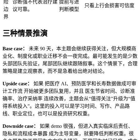
险
诊断强不代表治疗建
提前写进
只看上行会损害可信度
边
议可靠。
判断模型
界
三种情景推演
Base case：
未来 90 天，本主题会继续获得关注，但大规模商
业化、制度化或职业迁移不会一夜完成。最可能发生的是少数
头部团队先验证，尾部团队继续跟随叙事。这个情景下，合理
策略是建立观察表，而不是急着给出绝对结论。
Upside case：
如果 把医疗 AI、预防医学和长寿数据做成可审
计工作流 开始被更多团队复用，并且 医生节省时间、诊断准
确率、治疗采纳率 连续改善，主题会从“值得关注”升级为“值
得系统投入”。这里的投入可以是学习时间、写作、产品路
线、职业定位，也可以是投资研究权重。
Downside case：
如果 demo 很强，但进入真实临床后责任、
隐私和流程成本暴露 成为主导变量，就要降低判断权重。很