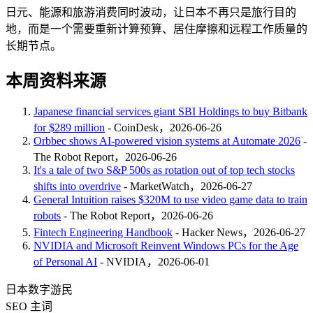
日元、能源和旅游消费同时波动，让日本不再只是旅行目的
地，而是一个需要重新计算预算、居住摩擦和远程工作质量的
长期节点。
本周资料来源
Japanese financial services giant SBI Holdings to buy Bitbank
for $289 million
- CoinDesk，2026-06-26
Orbbec shows AI-powered vision systems at Automate 2026
-
The Robot Report，2026-06-26
It's a tale of two S&P 500s as rotation out of top tech stocks
shifts into overdrive
- MarketWatch，2026-06-27
General Intuition raises $320M to use video game data to train
robots
- The Robot Report，2026-06-26
Fintech Engineering Handbook
- Hacker News，2026-06-27
NVIDIA and Microsoft Reinvent Windows PCs for the Age
of Personal AI
- NVIDIA，2026-06-01
日本数字游民
SEO 主词