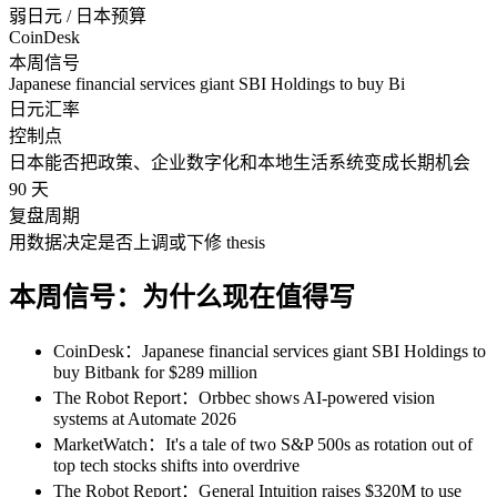
弱日元 / 日本预算
CoinDesk
本周信号
Japanese financial services giant SBI Holdings to buy Bi
日元汇率
控制点
日本能否把政策、企业数字化和本地生活系统变成长期机会
90 天
复盘周期
用数据决定是否上调或下修 thesis
本周信号：为什么现在值得写
CoinDesk：Japanese financial services giant SBI Holdings to
buy Bitbank for $289 million
The Robot Report：Orbbec shows AI-powered vision
systems at Automate 2026
MarketWatch：It's a tale of two S&P 500s as rotation out of
top tech stocks shifts into overdrive
The Robot Report：General Intuition raises $320M to use