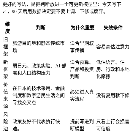
更好的写法，是把判断放进一个可更新模型里：今天写下
v1，90 天后用数据决定要不要上调、下修或废弃。
维
判断
为什么重要
失效条件
度
旧
旅游目的地和静态传统市
适合早期叙
框
容易高估注意力
场
事传播
架
新
适合预算、
低估语言、住
弱日元、政策实验、AI 部
框
产品和投资
房、行政和本地
署和人口结构压力
架
判断
化摩擦
价
在日本的技术采用、金融
值
必须进入真
制度和数字游民生活之间
没有复用就下修
来
实流程
寻找交叉点
源
风
险
政策友好不代表执行快
提前写进判
只看上行会损害
边
速。
断模型
可信度