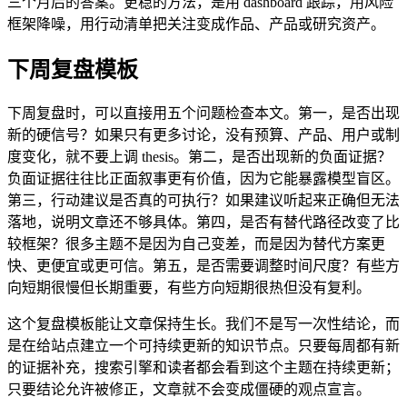
三个月后的答案。更稳的方法，是用 dashboard 跟踪，用风险
框架降噪，用行动清单把关注变成作品、产品或研究资产。
下周复盘模板
下周复盘时，可以直接用五个问题检查本文。第一，是否出现
新的硬信号？如果只有更多讨论，没有预算、产品、用户或制
度变化，就不要上调 thesis。第二，是否出现新的负面证据？
负面证据往往比正面叙事更有价值，因为它能暴露模型盲区。
第三，行动建议是否真的可执行？如果建议听起来正确但无法
落地，说明文章还不够具体。第四，是否有替代路径改变了比
较框架？很多主题不是因为自己变差，而是因为替代方案更
快、更便宜或更可信。第五，是否需要调整时间尺度？有些方
向短期很慢但长期重要，有些方向短期很热但没有复利。
这个复盘模板能让文章保持生长。我们不是写一次性结论，而
是在给站点建立一个可持续更新的知识节点。只要每周都有新
的证据补充，搜索引擎和读者都会看到这个主题在持续更新；
只要结论允许被修正，文章就不会变成僵硬的观点宣言。