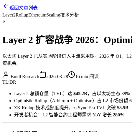
返回文章列表
Layer2
Rollup
Ethereum
Scaling
技术分析
⚡
Layer 2 扩容战争 2026：Optim
以太坊 Layer 2 已从实验阶段进入主流采用期。2026 年 Q1，L2 
资机会。
iBuidl Research
2026-03-28
16 min
阅读
TL;DR
Layer 2 总锁仓量（TVL）达
$45.2B
，占以太坊生态 38%
Optimistic Rollup（Arbitrum + Optimism）占 L2 市场份额
ZK Rollup 技术成熟度提升，zkSync Era TVL 突破
$8.5B
开发者机会：L2 智能合约工程师需求 YoY 增长
280%