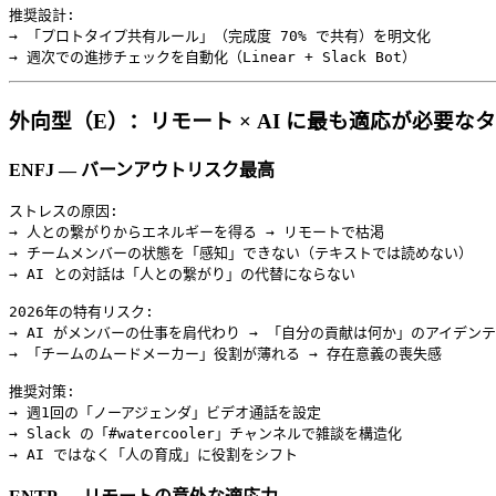
推奨設計:

→ 「プロトタイプ共有ルール」（完成度 70% で共有）を明文化

外向型（E）：リモート × AI に最も適応が必要な
ENFJ — バーンアウトリスク最高
ストレスの原因:

→ 人との繋がりからエネルギーを得る → リモートで枯渇

→ チームメンバーの状態を「感知」できない（テキストでは読めない）

→ AI との対話は「人との繋がり」の代替にならない

2026年の特有リスク:

→ AI がメンバーの仕事を肩代わり → 「自分の貢献は何か」のアイデンテ
→ 「チームのムードメーカー」役割が薄れる → 存在意義の喪失感

推奨対策:

→ 週1回の「ノーアジェンダ」ビデオ通話を設定

→ Slack の「#watercooler」チャンネルで雑談を構造化
