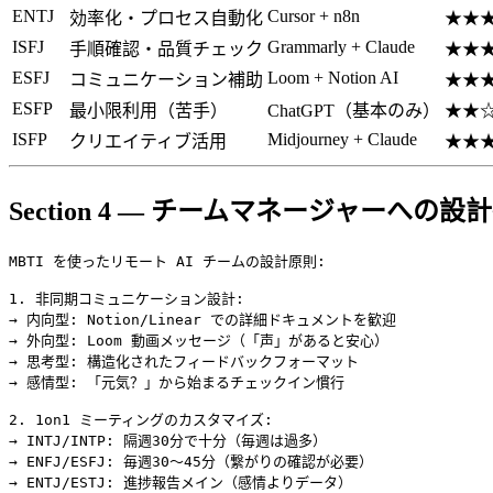
ENTJ
Cursor + n8n
効率化・プロセス自動化
★★
ISFJ
Grammarly + Claude
手順確認・品質チェック
★★
ESFJ
Loom + Notion AI
コミュニケーション補助
★★
ESFP
最小限利用（苦手）
ChatGPT（基本のみ）
★★
ISFP
Midjourney + Claude
クリエイティブ活用
★★
Section 4 — チームマネージャーへの設
MBTI を使ったリモート AI チームの設計原則:

1. 非同期コミュニケーション設計:

→ 内向型: Notion/Linear での詳細ドキュメントを歓迎

→ 外向型: Loom 動画メッセージ（「声」があると安心）

→ 思考型: 構造化されたフィードバックフォーマット

→ 感情型: 「元気？」から始まるチェックイン慣行

2. 1on1 ミーティングのカスタマイズ:

→ INTJ/INTP: 隔週30分で十分（毎週は過多）

→ ENFJ/ESFJ: 毎週30〜45分（繋がりの確認が必要）

→ ENTJ/ESTJ: 進捗報告メイン（感情よりデータ）
