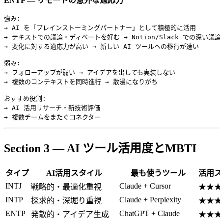
ENTP — リモートの意外な適応力
強み:

→ AI を「ブレインストーミングパートナー」として積極的に活用

→ テキストでの議論・ディベートを好む → Notion/Slack での深い議論
→ 変化に対する適応力が高い → 新しい AI ツールへの移行が速い

弱み:

→ フォローアップが弱い → アイデアを出しても実装しない

→ 複数のコンテキストを同時進行 → 散漫になりがち

おすすめ役割:

→ AI 活用リサーチ・新技術評価

Section 3 — AI ツール活用度とMBTI
タイプ
AI活用スタイル
最も使うツール
活用
INTJ
Claude + Cursor
戦略的・最適化重視
★★
INTP
Claude + Perplexity
探求的・深堀り重視
★★
ENTP
ChatGPT + Claude
発散的・アイデア生成
★★