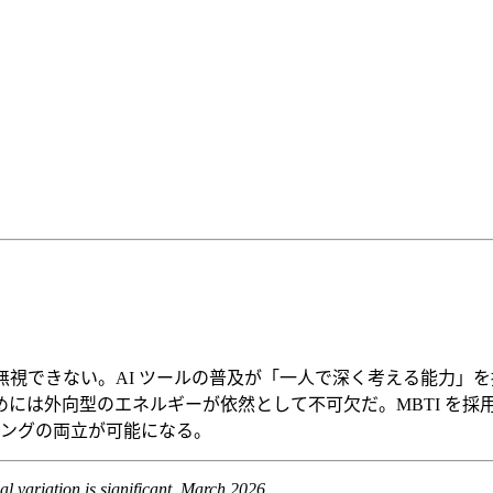
年において無視できない。AI ツールの普及が「一人で深く考える
には外向型のエネルギーが依然として不可欠だ。MBTI を採
イングの両立が可能になる。
al variation is significant. March 2026.