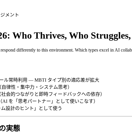
ネジメント
: Who Thrives, Who Struggles,
espond differently to this environment. Which types excel in AI colla
I ツール常時利用 — MBTI タイプ別の適応差が拡大
ISTJ（自律性・集中力・システム思考）
ESFP（社会的つながりと即時フィードバックへの依存）
NTJ（AI を「思考パートナー」として使いこなす）
チーム設計のヒント」として使う
ームの実態