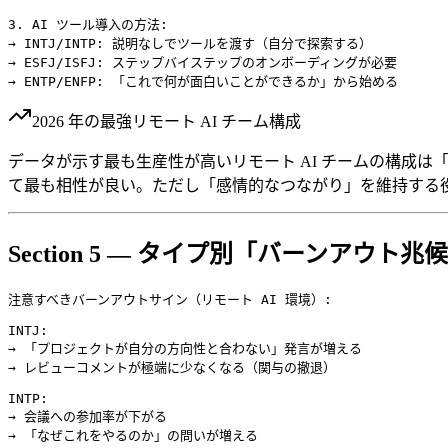
3. AI ツール導入の方法:

→ INTJ/INTP: 説明なしでツールを渡す（自分で探索する）

→ ESFJ/ISFJ: ステップバイステップのオンボーディングが必要

2026 年の最強リモート AI チーム構成
データが示す最も生産性が高いリモート AI チームの構成は「INTJ
て最も相性が良い。ただし「感情的なつながり」を維持する役割
Section 5 — タイプ別「バーンアウト
注意すべきバーンアウトサイン（リモート AI 環境）:

INTJ:

→ 「プロジェクトが自分の方向性と合わない」発言が増える

→ レビューコメントが極端に少なくなる（関与の撤退）

INTP:

→ 会議への参加率が下がる

→ 「なぜこれをやるのか」の問いが増える
