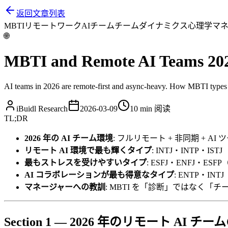
返回文章列表
MBTI
リモートワーク
AIチーム
チームダイナミクス
心理学
マ
🌐
MBTI and Remote AI Teams 2026
AI teams in 2026 are remote-first and async-heavy. How MBTI types r
iBuidl Research
2026-03-09
10 min
阅读
TL;DR
2026 年の AI チーム環境
: フルリモート + 非同期 + A
リモート AI 環境で最も輝くタイプ
: INTJ・INTP・
最もストレスを受けやすいタイプ
: ESFJ・ENFJ・
AI コラボレーションが最も得意なタイプ
: ENTP・I
マネージャーへの教訓
: MBTI を「診断」ではなく「
Section 1 — 2026 年のリモート AI チ