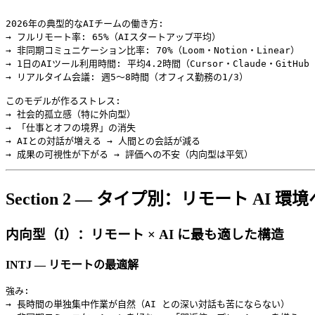
2026年の典型的なAIチームの働き方:

→ フルリモート率: 65%（AIスタートアップ平均）

→ 非同期コミュニケーション比率: 70%（Loom・Notion・Linear）

→ 1日のAIツール利用時間: 平均4.2時間（Cursor・Claude・GitHub C
→ リアルタイム会議: 週5〜8時間（オフィス勤務の1/3）

このモデルが作るストレス:

→ 社会的孤立感（特に外向型）

→ 「仕事とオフの境界」の消失

→ AIとの対話が増える → 人間との会話が減る

Section 2 — タイプ別：リモート AI 
内向型（I）：リモート × AI に最も適した構造
INTJ — リモートの最適解
強み:

→ 長時間の単独集中作業が自然（AI との深い対話も苦にならない）
