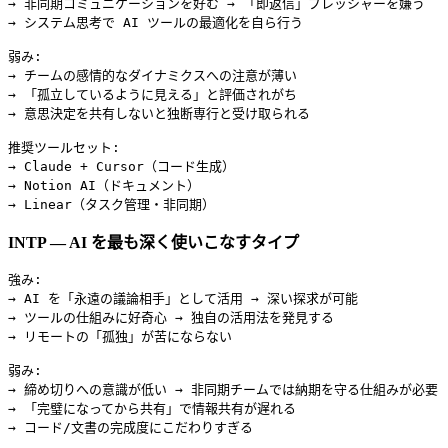
→ 非同期コミュニケーションを好む → 「即返信」プレッシャーを嫌う

→ システム思考で AI ツールの最適化を自ら行う

弱み:

→ チームの感情的なダイナミクスへの注意が薄い

→ 「孤立しているように見える」と評価されがち

→ 意思決定を共有しないと独断専行と受け取られる

推奨ツールセット:

→ Claude + Cursor（コード生成）

→ Notion AI（ドキュメント）

INTP — AI を最も深く使いこなすタイプ
強み:

→ AI を「永遠の議論相手」として活用 → 深い探求が可能

→ ツールの仕組みに好奇心 → 独自の活用法を発見する

→ リモートの「孤独」が苦にならない

弱み:

→ 締め切りへの意識が低い → 非同期チームでは納期を守る仕組みが必要

→ 「完璧になってから共有」で情報共有が遅れる

→ コード/文書の完成度にこだわりすぎる
