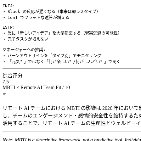
ENFJ:

→ Slack の反応が遅くなる（本来は即レスタイプ）

→ 1on1 でフラットな返答が増える

ESTP:

→ 急に「新しいアイデア」を大量提案する（現実逃避の可能性）

→ 完了タスクが増えない

マネージャーへの推奨:

→ バーンアウトサインを「タイプ別」でモニタリング

综合评分
7.5
MBTI × Remote AI Team Fit / 10
⭐
リモート AI チームにおける MBTI の影響は 2026 
し、チームのエンゲージメント・感情的安全性を維持するため
活用することで、リモート AI チームの生産性とウェルビー
Note: MBTI is a descriptive framework, not a predictive tool. Individu