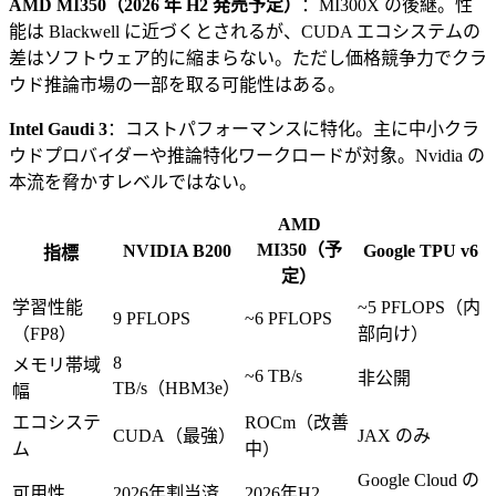
AMD MI350（2026 年 H2 発売予定）
：MI300X の後継。性
能は Blackwell に近づくとされるが、CUDA エコシステムの
差はソフトウェア的に縮まらない。ただし価格競争力でクラ
ウド推論市場の一部を取る可能性はある。
Intel Gaudi 3
：コストパフォーマンスに特化。主に中小クラ
ウドプロバイダーや推論特化ワークロードが対象。Nvidia の
本流を脅かすレベルではない。
AMD
MI350（予
NVIDIA B200
Google TPU v6
指標
定）
学習性能
~5 PFLOPS（内
9 PFLOPS
~6 PFLOPS
（FP8）
部向け）
8
メモリ帯域
~6 TB/s
非公開
TB/s（HBM3e）
幅
エコシステ
ROCm（改善
CUDA（最強）
JAX のみ
ム
中）
Google Cloud の
可用性
2026年割当済
2026年H2