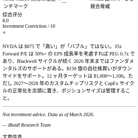
—
ンチマーク
競合脅威
综合评分
8.0
Investment Conviction / 10
⭐
NVDA は $875 で「高い」が「バブル」ではない。35x
Forward P/E は 50%+ の EPS 成長率を考慮すれば PEG 0.7x で
あり、Blackwell サイクルが続く 2026 年末まではファンダメ
ンタルズのサポートがある。$150 億の自社株買いがダウン
サイドをサポート。12 ヶ月ターゲットは $1,000〜1,100。た
だし 2027〜2028 年のカスタムチップリスクと CapEx サイク
ルの正常化を念頭に置き、ポジションサイズは管理するこ
と。
Not investment advice. Data as of March 2026.
— iBuidl Research Team
文章信息