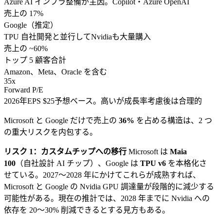
Azure AI インフラ整備が主因。Copilot・Azure OpenAI
売上の 17%
Google（推定）
TPU 自社開発と並行してNvidiaも大量購入
売上の ~60%
トップ 5 顧客合計
Amazon、Meta、Oracle を含む
35x
Forward P/E
2026年EPS $25予想ベース。高いが成長率考慮後は合理的
Microsoft と Google だけで売上の
36%
を占める構造は、2 つ
の重大リスクを内包する。
リスク 1：カスタムチップへの移行
Microsoft は
Maia
100
（自社設計 AI チップ）、Google は
TPU v6
を本格化さ
せている。2027〜2028 年にかけてこれらが成熟すれば、
Microsoft と Google の Nvidia GPU 調達量が段階的に減少する
可能性がある。現在の推計では、2028 年までに Nvidia への
依存を 20〜30% 削減できるとする見方もある。