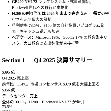
GB200 NVL72
ラックシステム正式量産開始。
Blackwell 世代への移行が本格化
H200 の割り当ては 2026 年末まで完売
済み — 需要の堅
牢さを示す最大の証拠
粗利益率
73.5%
、$150 億の自社株買いプログラム発
表。キャッシュ還元も加速
ベアケース
：Microsoft 19%、Google 17% の顧客集中リ
スク。大口顧客の支出鈍化が直接打撃
Section 1 — Q4 2025 決算サマリー
$395 億
Q4 2025 売上高
前年比 +114%。市場コンセンサス $370 億を大幅上回る
$356 億
データセンター売上
全体の 90.1%。H200・Blackwell NVL72 が牽引
73.5%