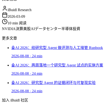
iBuidl Research
2026-03-09
10 min
阅读
NVIDIA
決算
美股
AI
データセンター
半導体
投資
更多文章
🤖
AI 2026：给研究型 Agent 做评测与人工接管 Runbook
2026-08-08
·
24 min
🤖
AI 2026：两周落地一个研究型 Agent 试点的实施方案
2026-08-08
·
24 min
🤖
AI 2026：研究型 Agent 的证据闭环与可复现实验
2026-08-08
·
24 min
加入 iBuidl 社区