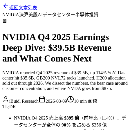
返回文章列表
NVIDIA
決算
美股
AI
データセンター
半導体
投資
🟩
NVIDIA Q4 2025 Earnings
Deep Dive: $39.5B Revenue
and What Comes Next
NVIDIA reported Q4 2025 revenue of $39.5B, up 114% YoY. Data
center hit $35.6B. GB200 NVL72 racks launched. H200 allocation
sold out through 2026. We dissect the numbers, the bear case around
customer concentration, and where NVDA goes from $875.
iBuidl Research
2026-03-09
10 min
阅读
TL;DR
NVIDIA Q4 2025 売上高
$395 億
（前年比 +114%）、デ
ータセンターが全体の
90%
を占める $356 億