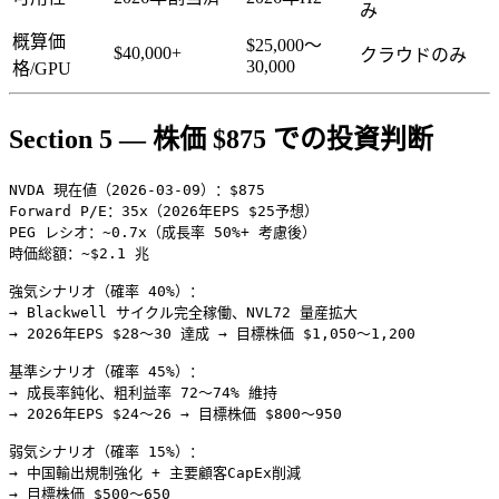
み
概算価
$25,000〜
$40,000+
クラウドのみ
30,000
格/GPU
Section 5 — 株価 $875 での投資判断
NVDA 現在値（2026-03-09）：$875

Forward P/E：35x（2026年EPS $25予想）

PEG レシオ：~0.7x（成長率 50%+ 考慮後）

時価総額：~$2.1 兆

強気シナリオ（確率 40%）：

→ Blackwell サイクル完全稼働、NVL72 量産拡大

→ 2026年EPS $28〜30 達成 → 目標株価 $1,050〜1,200

基準シナリオ（確率 45%）：

→ 成長率鈍化、粗利益率 72〜74% 維持

→ 2026年EPS $24〜26 → 目標株価 $800〜950

弱気シナリオ（確率 15%）：

→ 中国輸出規制強化 + 主要顧客CapEx削減
