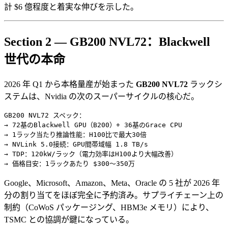
計 $6 億程度と着実な伸びを示した。
Section 2 — GB200 NVL72：Blackwell
世代の本命
2026 年 Q1 から本格量産が始まった
GB200 NVL72
ラックシ
ステムは、Nvidia の次のスーパーサイクルの核心だ。
GB200 NVL72 スペック：

→ 72基のBlackwell GPU（B200）+ 36基のGrace CPU

→ 1ラック当たり推論性能：H100比で最大30倍

→ NVLink 5.0接続：GPU間帯域幅 1.8 TB/s

→ TDP：120kW/ラック（電力効率はH100より大幅改善）

Google、Microsoft、Amazon、Meta、Oracle の 5 社が 2026 年
分の割り当てをほぼ完全に予約済み。サプライチェーン上の
制約（CoWoS パッケージング、HBM3e メモリ）により、
TSMC との協調が鍵になっている。