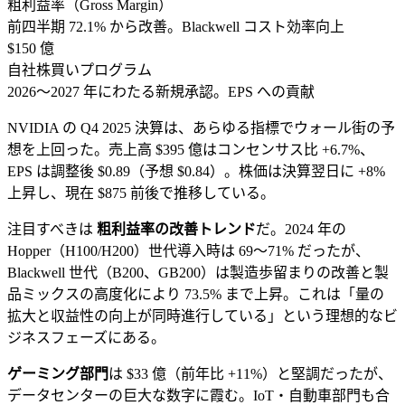
粗利益率（Gross Margin）
前四半期 72.1% から改善。Blackwell コスト効率向上
$150 億
自社株買いプログラム
2026〜2027 年にわたる新規承認。EPS への貢献
NVIDIA の Q4 2025 決算は、あらゆる指標でウォール街の予
想を上回った。売上高 $395 億はコンセンサス比 +6.7%、
EPS は調整後 $0.89（予想 $0.84）。株価は決算翌日に +8%
上昇し、現在 $875 前後で推移している。
注目すべきは
粗利益率の改善トレンド
だ。2024 年の
Hopper（H100/H200）世代導入時は 69〜71% だったが、
Blackwell 世代（B200、GB200）は製造歩留まりの改善と製
品ミックスの高度化により 73.5% まで上昇。これは「量の
拡大と収益性の向上が同時進行している」という理想的なビ
ジネスフェーズにある。
ゲーミング部門
は $33 億（前年比 +11%）と堅調だったが、
データセンターの巨大な数字に霞む。IoT・自動車部門も合