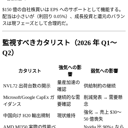
$150 億の自社株買いは EPS へのサポートとして機能する。
配当は小さいが（利回り 0.05%）、成長投資と還元のバラン
スは現フェーズとして合理的だ。
監視すべきカタリスト（2026 年 Q1〜
Q2）
強気への影
カタリスト
弱気への影響
響
量産加速の
NVL72 出荷台数の開示
供給制約の継続
確認
Microsoft/Google CapEx ガ
継続的な需
削減発表 → 需要懸
イダンス
要確認
念
強化 → 売上 $30〜
中国向け H20 輸出規制
現状維持
50 億喪失
AMD MI350 実際の性能ベ
Nvidia 比 90%+ なら