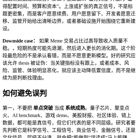
得配置时间、预算和资本”。上涨或扩张的真正信号，不是标
题更密集，而是客户愿意续费、用户愿意留下、开发者愿意迁
移、监管开始给出清晰边界，或者基础设施开始围绕它重新建
设。
Downside case：
如果 Meme 交易占比过高导致收入质量不
稳。，短期热度可能先退潮，然后进入更长的消化期。这个阶
段最危险的不是承认看错，而是不愿意更新模型。好的研究应
该允许 thesis 被证伪：当关键指标没有跟上，或者成本、风
险、监管、体验明显恶化，就应该主动降低置信度，而不是继
续为原判断找理由。
如何避免误判
第一，不要把
单点突破
当成
系统成熟
。量子芯片、聚变点
火、AI benchmark、游戏 demo、美股财报、社区体验、链上
数据，都可能是真信号，但它们代表的是不同层级。研究者要
先判断它是科学信号、工程信号、商业信号、金融信号，还是
文化信号。层级不分清，就会把“能做到”误读成“马上能赚