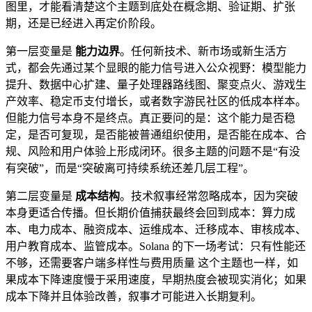
图里，才能看清楚这个主题到底处在概念期、验证期、扩张
期，还是已经进入再定价阶段。
第一层变量是
能力边界
。任何新技术、新市场或新生活方
式，都会先通过某个显眼的能力信号进入公众视野：模型能力
提升、数据中心扩建、量子处理器路线图、聚变点火、游戏生
产效率、稳定币支付增长，或者数字游民社区的低成本样本。
但能力信号本身不是终点。真正要问的是：这个能力是否稳
定，是否可复现，是否能被普通组织使用，是否能在成本、合
规、风险和用户体验上形成闭环。很多主题的问题不是“有没
有突破”，而是“突破离可持续系统还差几层工程”。
第二层变量是
成本结构
。技术叙事经常忽略成本，因为突破
本身更适合传播。但长期价值捕获最终会回到成本：算力成
本、电力成本、融资成本、运维成本、迁移成本、审核成本、
用户教育成本、监管成本。Solana 的下一场考试：只有性能还
不够，还需要客户端多样性与费用质量 这个主题也一样，如
果成本下降速度慢于采用速度，早期热度会被现实消化；如果
成本下降并且体验改善，叙事才可能进入长期复利。