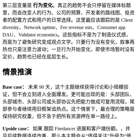
第三层变量是
行为变化
。真正的趋势不会只停留在媒体标题
里，而会改变人的行为、公司的预算、开发者的路线图、投资
者的配置方式和用户的日常选择。这里最应该跟踪的是 Client
diversity、Network uptime、Fee revenue mix、Consumer app
DAU、Validator economics。这些指标不是为了制造仪式感，
而是为了避免研究变成观点文学。只要行为没有变化，叙事再
热也只是注意力波动；一旦行为开始变化，即使市场暂时没有
定价，趋势也已经在底层生长。
情景推演
Base case：
未来 90 天，这个主题继续获得讨论和小规模验
证，但不会立刻进入全面爆发。更可能出现的是：头部团队、
头部城市、头部公司或头部协议先把能力做成可复用流程，尾
部参与者继续用旧框架追热点。这个情景下，最合理的策略是
保持研究权重，但不急于把所有资源押在单一路径上。
Upside case：
如果 跟踪 Firedancer 进展和客户端份额。，并
且后续数据连续改善，那么本主题会从“值得关注”升级为“值