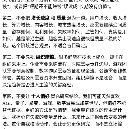
钱”，或者把“短期还不能赚钱”误读成“长期没有价值”。
第二，不要把
增长速度
和
质量
混为一谈。用户增长、收入增
长、算力增长、内容增长、城市热度增长，都需要继续追问质
量：留存如何、毛利如何、失败率如何、监管如何、真实复用
如何。越是前沿主题，越容易出现速度很快但质量不稳的阶
段。这个阶段适合观察，不适合盲目确定。
第三，不要忽视
组织摩擦
。很多趋势在技术上成立，却卡在
组织采用上。企业需要采购流程，医院需要责任边界，游戏团
队需要创意控制，数字游民需要签证和现金流，公链需要钱包
体验，美股公司需要资本开支回报。组织摩擦不是噪音，而是
决定趋势是否进入主流的关键路径。
第四，不要让
个人偏好
冒充研究结论。我们可能天然喜欢
AGI、量子、聚变、游戏、数字游民或加密世界，但偏好不能
替代证据。更好的方法是写清楚：我希望它成立的理由是什
么，我担心它失败的变量是什么，未来什么证据会改变我的看
法。这个自我校验动作，会让研究更像研究，而不是立场输