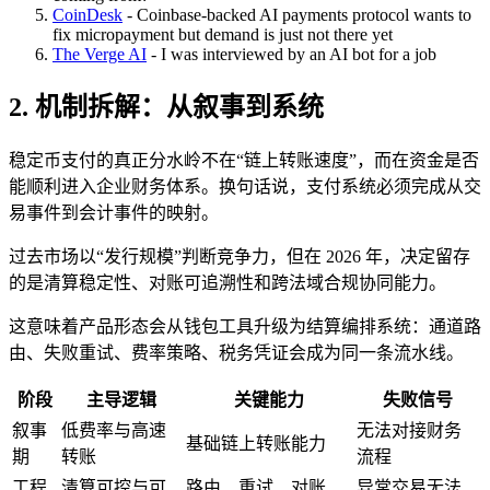
CoinDesk
- Coinbase-backed AI payments protocol wants to
fix micropayment but demand is just not there yet
The Verge AI
- I was interviewed by an AI bot for a job
2. 机制拆解：从叙事到系统
稳定币支付的真正分水岭不在“链上转账速度”，而在资金是否
能顺利进入企业财务体系。换句话说，支付系统必须完成从交
易事件到会计事件的映射。
过去市场以“发行规模”判断竞争力，但在 2026 年，决定留存
的是清算稳定性、对账可追溯性和跨法域合规协同能力。
这意味着产品形态会从钱包工具升级为结算编排系统：通道路
由、失败重试、费率策略、税务凭证会成为同一条流水线。
阶段
主导逻辑
关键能力
失败信号
叙事
低费率与高速
无法对接财务
基础链上转账能力
期
转账
流程
工程
清算可控与可
路由、重试、对账、
异常交易无法