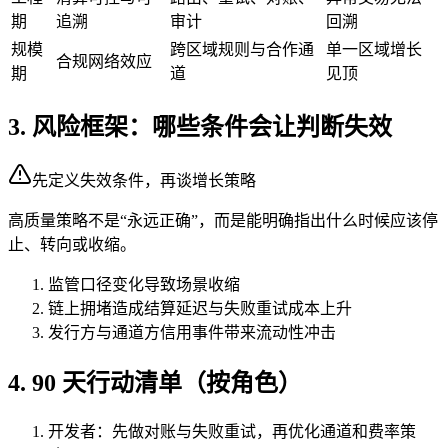
期
追溯
审计
回溯
规模
跨区域规则与合作通
单一区域增长
合规网络效应
期
道
见顶
3. 风险框架：哪些条件会让判断失效
先定义失效条件，再谈增长策略
高质量策略不是“永远正确”，而是能明确指出什么时候应该停
止、转向或收缩。
监管口径变化导致场景收缩
链上拥堵造成结算延迟与失败重试成本上升
发行方与通道方信用事件带来流动性冲击
4. 90 天行动清单（按角色）
开发者：先做对账与失败重试，再优化通道和费率策