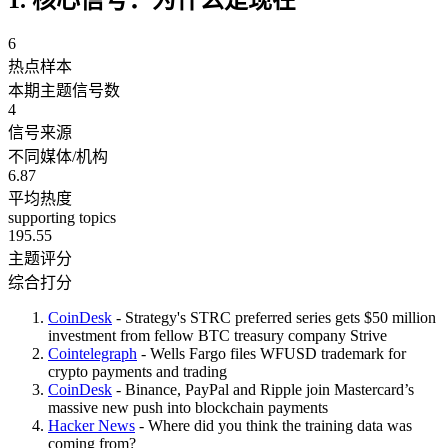
6
热点样本
本期主题信号数
4
信号来源
不同媒体/机构
6.87
平均热度
supporting topics
195.55
主题评分
综合打分
CoinDesk
- Strategy's STRC preferred series gets $50 million
investment from fellow BTC treasury company Strive
Cointelegraph
- Wells Fargo files WFUSD trademark for
crypto payments and trading
CoinDesk
- Binance, PayPal and Ripple join Mastercard’s
massive new push into blockchain payments
Hacker News
- Where did you think the training data was
coming from?