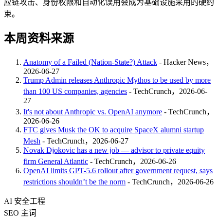
应链攻击、身份权限和自动化误用会成为基础设施采用的硬约
束。
本周资料来源
Anatomy of a Failed (Nation-State?) Attack
- Hacker News，
2026-06-27
Trump Admin releases Anthropic Mythos to be used by more
than 100 US companies, agencies
- TechCrunch，2026-06-
27
It's not about Anthropic vs. OpenAI anymore
- TechCrunch，
2026-06-26
FTC gives Musk the OK to acquire SpaceX alumni startup
Mesh
- TechCrunch，2026-06-27
Novak Djokovic has a new job — advisor to private equity
firm General Atlantic
- TechCrunch，2026-06-26
OpenAI limits GPT-5.6 rollout after government request, says
restrictions shouldn’t be the norm
- TechCrunch，2026-06-26
AI 安全工程
SEO 主词