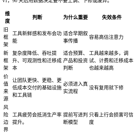
v1，90 天后用数据决定要不要上调、下修或废弃。
维
判断
为什么重要
失效条件
度
旧
工具新鲜感和发布会功
适合早期叙
框
容易高估注意力
能
事传播
架
新
复杂度降低、吞吐提
适合预算、
工具越来越多，调
框
升、可观测性和迁移成
产品和投资
试、计费和迁移成本
架
本
判断
也越来越高
价
让团队更快、更稳、更
值
必须进入真
低成本交付的基础设施
没有复用就下修
来
实流程
和工具链
源
风
险
工具疲劳会抵消生产率
提前写进判
只看上行会损害可信
边
提升。
断模型
度
界