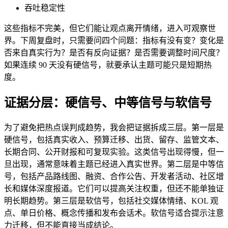
吞吐稳定性
这些指标不完美，但它们能让观点离开情绪，进入可观察世
界。下周复盘时，只需要问四个问题：指标有没有变？变化是
否来自真实行为？是否有反向证据？是否需要调整时间尺度？
如果连续 90 天没有硬信号，就要承认主题可能只是短期热
度。
证据分层：硬信号、中等信号与软信号
为了避免把热点误判成趋势，我会把证据拆成三层。第一层是
硬信号，包括真实收入、预算迁移、出货、留存、监管文本、
长期合同、公开财报和可复现实验。这类信号出现得慢，但一
旦出现，通常意味着主题已经进入真实世界。第二层是中等信
号，包括产品路线图、融资、合作公告、开发者活动、社区增
长和媒体深度报道。它们可以提高关注权重，但还不能单独证
明长期趋势。第三层是软信号，包括社交媒体情绪、KOL 观
点、单日价格、概念传播和发布会话术。软信号适合提示注意
力迁移，但不能直接当成结论。