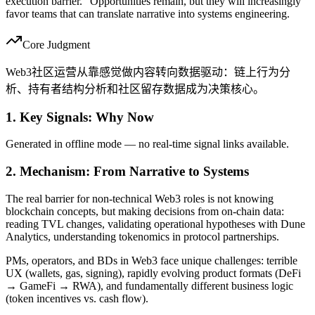
execution barrier." Opportunities remain, but they will increasingly
favor teams that can translate narrative into systems engineering.
Core Judgment
Web3社区运营从靠感觉做内容转向数据驱动：链上行为分
析、持有者结构分析和社区留存数据成为决策核心。
1. Key Signals: Why Now
Generated in offline mode — no real-time signal links available.
2. Mechanism: From Narrative to Systems
The real barrier for non-technical Web3 roles is not knowing
blockchain concepts, but making decisions from on-chain data:
reading TVL changes, validating operational hypotheses with Dune
Analytics, understanding tokenomics in protocol partnerships.
PMs, operators, and BDs in Web3 face unique challenges: terrible
UX (wallets, gas, signing), rapidly evolving product formats (DeFi
→ GameFi → RWA), and fundamentally different business logic
(token incentives vs. cash flow).