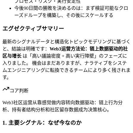
プロセス・リスク・実行安定性
今後90日間の勝敗を決めるのは：まず検証可能なクロ
ーズドループを構築し、その後にスケールする
エグゼクティブサマリー
最新のシグナルデータと構造化トピックモデリングに基づく
と、結論は明確です：
Web3运营方法论：链上数据驱动的社
区与增长
は「高い議論密度 + 高い実行障壁」のフェーズに
入りました。 機会はまだありますが、ナラティブをシステ
ムエンジニアリングに転換できるチームにより多く残されま
す。
コア判断
Web3社区运营从靠感觉做内容转向数据驱动：链上行为分
析、持有者结构分析和社区留存数据成为决策核心。
1. 主要シグナル：なぜ今なのか