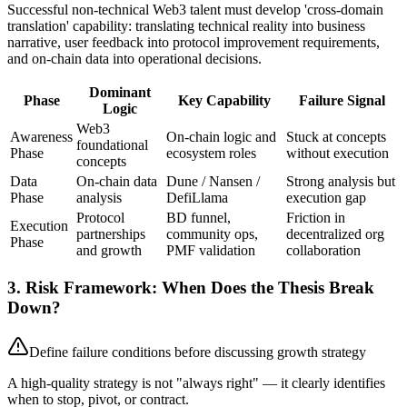
Successful non-technical Web3 talent must develop 'cross-domain
translation' capability: translating technical reality into business
narrative, user feedback into protocol improvement requirements,
and on-chain data into operational decisions.
Dominant
Phase
Key Capability
Failure Signal
Logic
Web3
Awareness
On-chain logic and
Stuck at concepts
foundational
Phase
ecosystem roles
without execution
concepts
Data
On-chain data
Dune / Nansen /
Strong analysis but
Phase
analysis
DefiLlama
execution gap
Protocol
BD funnel,
Friction in
Execution
partnerships
community ops,
decentralized org
Phase
and growth
PMF validation
collaboration
3. Risk Framework: When Does the Thesis Break
Down?
Define failure conditions before discussing growth strategy
A high-quality strategy is not "always right" — it clearly identifies
when to stop, pivot, or contract.