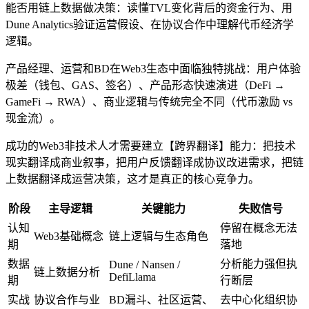
能否用链上数据做决策：读懂TVL变化背后的资金行为、用
Dune Analytics验证运营假设、在协议合作中理解代币经济学
逻辑。
产品经理、运营和BD在Web3生态中面临独特挑战：用户体验
极差（钱包、GAS、签名）、产品形态快速演进（DeFi →
GameFi → RWA）、商业逻辑与传统完全不同（代币激励 vs
现金流）。
成功的Web3非技术人才需要建立【跨界翻译】能力：把技术
现实翻译成商业叙事，把用户反馈翻译成协议改进需求，把链
上数据翻译成运营决策，这才是真正的核心竞争力。
阶段
主导逻辑
关键能力
失败信号
认知
停留在概念无法
Web3基础概念
链上逻辑与生态角色
期
落地
数据
分析能力强但执
Dune / Nansen /
链上数据分析
DefiLlama
期
行断层
实战
协议合作与业
BD漏斗、社区运营、
去中心化组织协