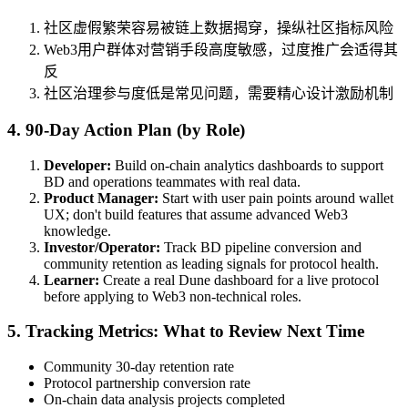
社区虚假繁荣容易被链上数据揭穿，操纵社区指标风险
Web3用户群体对营销手段高度敏感，过度推广会适得其
反
社区治理参与度低是常见问题，需要精心设计激励机制
4. 90-Day Action Plan (by Role)
Developer:
Build on-chain analytics dashboards to support
BD and operations teammates with real data.
Product Manager:
Start with user pain points around wallet
UX; don't build features that assume advanced Web3
knowledge.
Investor/Operator:
Track BD pipeline conversion and
community retention as leading signals for protocol health.
Learner:
Create a real Dune dashboard for a live protocol
before applying to Web3 non-technical roles.
5. Tracking Metrics: What to Review Next Time
Community 30-day retention rate
Protocol partnership conversion rate
On-chain data analysis projects completed