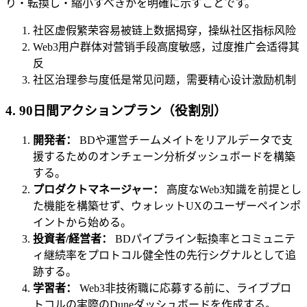
り・転換し・縮小すべきかを明確に示すことです。
社区虚假繁荣容易被链上数据揭穿，操纵社区指标风险
Web3用户群体对营销手段高度敏感，过度推广会适得其
反
社区治理参与度低是常见问题，需要精心设计激励机制
4. 90日間アクションプラン（役割別）
開発者：
BDや運営チームメイトをリアルデータで支
援するためのオンチェーン分析ダッシュボードを構築
する。
プロダクトマネージャー：
高度なWeb3知識を前提とし
た機能を構築せず、ウォレットUXのユーザーペインポ
イントから始める。
投資者/経営者：
BDパイプライン転換率とコミュニテ
ィ継続率をプロトコル健全性の先行シグナルとして追
跡する。
学習者：
Web3非技術職に応募する前に、ライブプロ
トコルの実際のDuneダッシュボードを作成する。