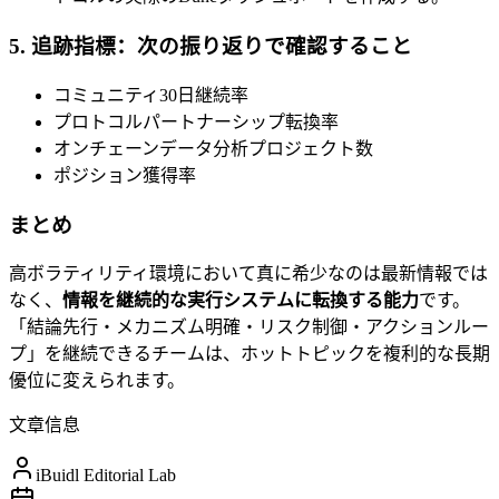
5. 追跡指標：次の振り返りで確認すること
コミュニティ30日継続率
プロトコルパートナーシップ転換率
オンチェーンデータ分析プロジェクト数
ポジション獲得率
まとめ
高ボラティリティ環境において真に希少なのは最新情報では
なく、
情報を継続的な実行システムに転換する能力
です。
「結論先行・メカニズム明確・リスク制御・アクションルー
プ」を継続できるチームは、ホットトピックを複利的な長期
優位に変えられます。
文章信息
iBuidl Editorial Lab