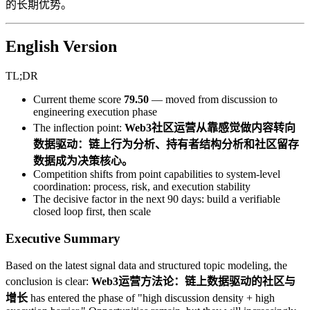
的长期优势。
English Version
TL;DR
Current theme score
79.50
— moved from discussion to
engineering execution phase
The inflection point:
Web3社区运营从靠感觉做内容转向
数据驱动：链上行为分析、持有者结构分析和社区留存
数据成为决策核心。
Competition shifts from point capabilities to system-level
coordination: process, risk, and execution stability
The decisive factor in the next 90 days: build a verifiable
closed loop first, then scale
Executive Summary
Based on the latest signal data and structured topic modeling, the
conclusion is clear:
Web3运营方法论：链上数据驱动的社区与
增长
has entered the phase of "high discussion density + high