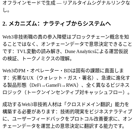
オフラインモードで生成 — リアルタイムシグナルリンクな
し。
2. メカニズム：ナラティブからシステムへ
Web3非技術職の真の参入障壁はブロックチェーン概念を知
ることではなく、オンチェーンデータで意思決定できること
です：TVL変動の読み解き、Dune Analyticsによる運営仮説
の検証、トークノミクスの理解。
Web3のPM・オペレーター・BDは固有の課題に直面しま
す：劣悪なUX（ウォレット・ガス・署名）、急速に進化す
る製品形態（DeFi→GameFi→RWA）、全く異なるビジネス
ロジック（トークンインセンティブ対キャッシュフロー）。
成功するWeb3非技術人材は「クロスドメイン翻訳」能力を
構築する必要があります：技術的現実をビジネスナラティブ
に、ユーザーフィードバックをプロトコル改善要求に、オン
チェーンデータを運営上の意思決定に翻訳する能力です。