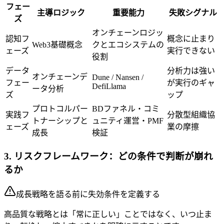
フェー
主導ロジック
重要能力
失敗シグナル
ズ
オンチェーンロジッ
認知フ
概念に止まり
Web3基礎概念
クとエコシステムの
ェーズ
実行できない
役割
データ
分析力は強い
オンチェーンデ
Dune / Nansen /
フェー
が実行のギャ
DefiLlama
ータ分析
ズ
ップ
プロトコルパー
BDファネル・コミ
実践フ
分散型組織協
トナーシップと
ュニティ運営・PMF
ェーズ
業の摩擦
成長
検証
3. リスクフレームワーク：どの条件で判断が崩れ
るか
成長戦略を語る前に失効条件を定義する
高品質な戦略とは「常に正しい」ことではなく、いつ止ま