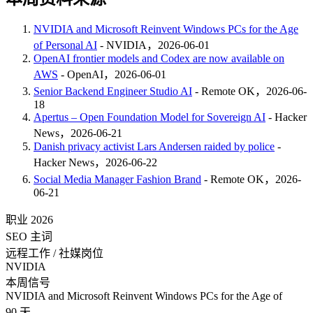
NVIDIA and Microsoft Reinvent Windows PCs for the Age
of Personal AI
- NVIDIA，2026-06-01
OpenAI frontier models and Codex are now available on
AWS
- OpenAI，2026-06-01
Senior Backend Engineer Studio AI
- Remote OK，2026-06-
18
Apertus – Open Foundation Model for Sovereign AI
- Hacker
News，2026-06-21
Danish privacy activist Lars Andersen raided by police
-
Hacker News，2026-06-22
Social Media Manager Fashion Brand
- Remote OK，2026-
06-21
职业 2026
SEO 主词
远程工作 / 社媒岗位
NVIDIA
本周信号
NVIDIA and Microsoft Reinvent Windows PCs for the Age of
90 天