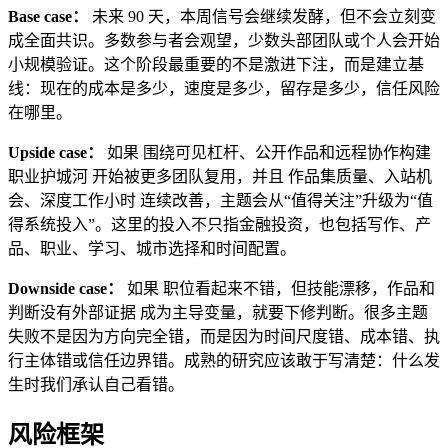
Base case：
未来 90 天，本周信号会继续发酵，但不会立刻变
成全面共识。多数参与者会观望，少数头部团队或个人会开始
小规模验证。这个阶段最重要的不是激进下注，而是建立基
线：现在的成本是多少，速度是多少，留存是多少，信任风险
在哪里。
Upside case：
如果 围绕可见杠杆、公开作品和远程协作构建
职业护城河 开始被更多团队复用，并且 作品集质量、入站机
会、深度工作小时 连续改善，主题会从“值得关注”升级为“值
得系统投入”。这里的投入不只指金融投资，也包括写作、产
品、职业、学习、城市选择和时间配置。
Downside case：
如果 职位看起来不错，但技能漂移，作品和
判断没有外部证据 成为主导变量，就要下修判断。很多主题
失败不是因为方向完全错，而是因为时间尺度错、成本错、执
行主体错或信任边界错。成熟的研究应该敢于写清楚：什么发
生时我们承认自己看错。
风险框架