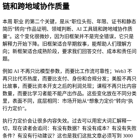
链和跨地域协作质量
本周 职业 的第二个关键，是从“职位头衔、年限、证书和静态
简历”转向“作品证明、领域判断、AI 工具链和跨地域协作质
量”。这个变化很微妙，因为旧框架并不是完全错误，它只是
解释力开始下降。旧框架适合早期叙事，能帮助人们理解方
向；新框架适合成熟阶段，要求我们回答交付、成本和责任问
题。
例如 AI 不再只比模型参数，而要比工作流可靠性；Web3 不
再只比代币热度，而要比支付、身份和合规分发；美股不再只
比故事，而要比资本开支之后的利润兑现；课程不再只比内容
数量，而要比学习者能不能产出作品。这些变化放在不同分类
里，表面不同，底层相同：市场开始从“想象力定价”转向“执
行力定价”。
执行力定价会让很多内容失效。过去可以用宏大词汇解释一
切，现在读者会追问：有没有数据？有没有成本？有没有失败
条件？有没有行动建议？这也是我们这批文章必须写到 3000