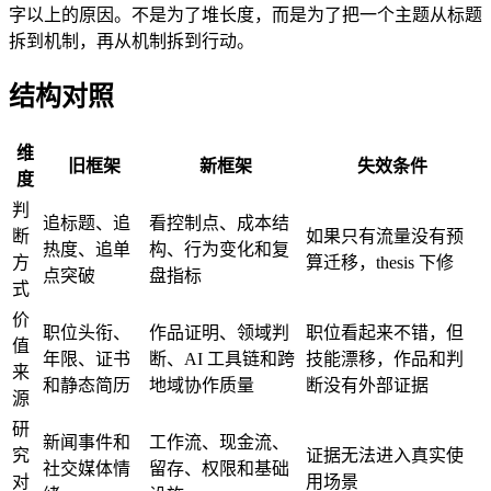
字以上的原因。不是为了堆长度，而是为了把一个主题从标题
拆到机制，再从机制拆到行动。
结构对照
维
旧框架
新框架
失效条件
度
判
追标题、追
看控制点、成本结
断
如果只有流量没有预
热度、追单
构、行为变化和复
方
算迁移，thesis 下修
点突破
盘指标
式
价
职位头衔、
作品证明、领域判
职位看起来不错，但
值
年限、证书
断、AI 工具链和跨
技能漂移，作品和判
来
和静态简历
地域协作质量
断没有外部证据
源
研
新闻事件和
工作流、现金流、
究
证据无法进入真实使
社交媒体情
留存、权限和基础
对
用场景