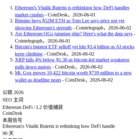
Ethereum's Vitalik Buterin is rethinking how DeFi handles
market crashes
- CoinDesk，2026-06-01
Bitmine buys $52M ETH as Tom Lee says price not yet
showing Ethereum’s strength
- Cointelegraph，2026-06-02
Are Ethereum OGs jumping ship? Here's what the data says
-
Cointelegraph，2026-06-01
Bitcoin's biggest ETF selloff yet hits $3.4 billion as AI stocks
keep climbing
- CoinDesk，2026-06-02
XRP falls 4% below $1.30 as bitcoin-led market weakness
pulls down majors
- CoinDesk，2026-06-02
Mt. Gox moves 10,422 bitcoin worth $739 million to a new
wallet as deadline nears
- CoinDesk，2026-06-02
公链 2026
SEO 主词
Ethereum DeFi / L2 价值捕获
CoinDesk
本周信号
Ethereum's Vitalik Buterin is rethinking how DeFi handle
90 天