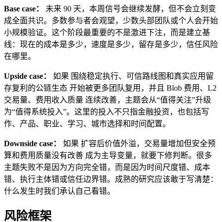
Base case：
未来 90 天，本周信号会继续发酵，但不会立刻变
成全面共识。多数参与者会观望，少数头部团队或个人会开始
小规模验证。这个阶段最重要的不是激进下注，而是建立基
线：现在的成本是多少，速度是多少，留存是多少，信任风险
在哪里。
Upside case：
如果 围绕稳定执行、可信路线图和真实应用留
存复利的公链生态 开始被更多团队复用，并且 Blob 费用、L2
交易量、费用收入质量 连续改善，主题会从“值得关注”升级
为“值得系统投入”。这里的投入不只指金融投资，也包括写
作、产品、职业、学习、城市选择和时间配置。
Downside case：
如果 扩容后价值外溢，交易量增加但安全预
算和费用质量没有改善 成为主导变量，就要下修判断。很多
主题失败不是因为方向完全错，而是因为时间尺度错、成本
错、执行主体错或信任边界错。成熟的研究应该敢于写清楚：
什么发生时我们承认自己看错。
风险框架