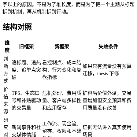
字以上的原因。不是为了堆长度，而是为了把一个主题从标题
拆到机制，再从机制拆到行动。
结构对照
维
旧框架
新框架
失效条件
度
判
追标题、追热
看控制点、成本结
断
如果只有流量没有预算
度、追单点突
构、行为变化和复
方
迁移，thesis 下修
破
盘指标
式
价
TPS、生态口
危机处理、费用质
扩容后价值外溢，交易
值
号和补贴驱动
量、客户端多样性
量增加但安全预算和费
来
的交易量
和应用留存
用质量没有改善
源
研
工作流、现金流、
究
新闻事件和社
证据无法进入真实使用
留存、权限和基础
对
交媒体情绪
场景