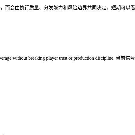
量、分发能力和风险边界共同决定。短期可以看热度，长期必须看 where AI 
nd platform leverage without breaking player trust or p