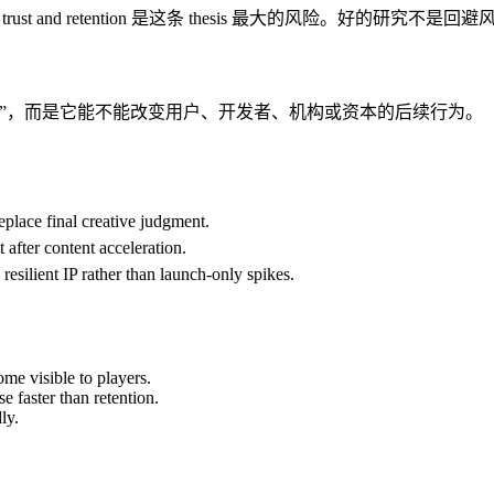
kens player trust and retention 是这条 thesis 最大
”，而是它能不能改变用户、开发者、机构或资本的后续行为。
eplace final creative judgment.
after content acceleration.
resilient IP rather than launch-only spikes.
ome visible to players.
e faster than retention.
ly.