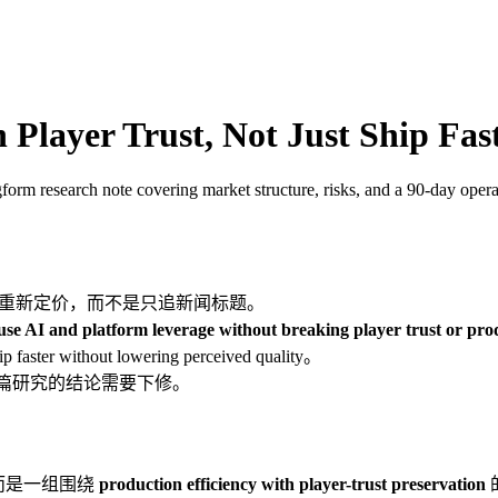
Player Trust, Not Just Ship Fa
orm research note covering market structure, risks, and a 90-day oper
重新定价，而不是只追新闻标题。
se AI and platform leverage without breaking player trust or prod
er without lowering perceived quality。
etention，这篇研究的结论需要下修。
，而是一组围绕
production efficiency with player-trust preservation