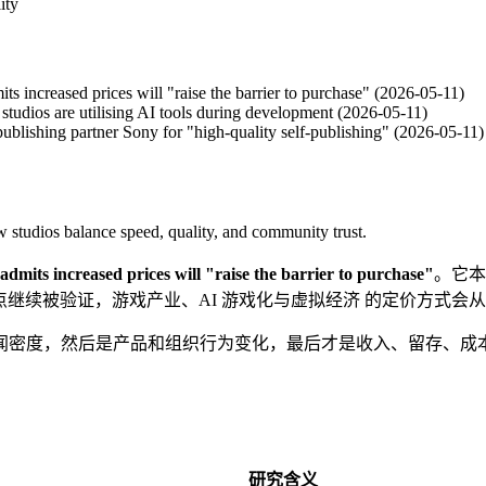
ity
its increased prices will "raise the barrier to purchase" (2026-05-11)
studios are utilising AI tools during development (2026-05-11)
publishing partner Sony for "high-quality self-publishing" (2026-05-11)
 studios balance speed, quality, and community trust.
 admits increased prices will "raise the barrier to purchase"
。它本身
ived quality。如果这个控制点继续被验证，游戏产业、AI 游戏化与虚拟经
闻密度，然后是产品和组织行为变化，最后才是收入、留存、成
研究含义