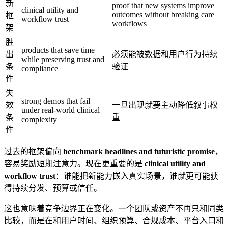
新
proof that new systems improve
clinical utility and
outcomes without breaking care
框
workflow trust
workflows
架
胜
products that save time
出
必须能被数据和用户行为持续
while preserving trust and
条
验证
compliance
件
失
strong demos that fail
效
一旦出现就要主动降低叙事权
under real-world clinical
条
重
complexity
件
过去的框架偏向
benchmark headlines and futuristic promise
，
容易奖励短期注意力。现在更重要的是
clinical utility and
workflow trust
：谁能把新能力嵌入真实场景，谁就更可能获
得持续分发、预算或信任。
这也意味着竞争边界正在变化。一个团队或资产不再只和同类
比较，而是在和用户时间、组织预算、合规成本、平台入口和