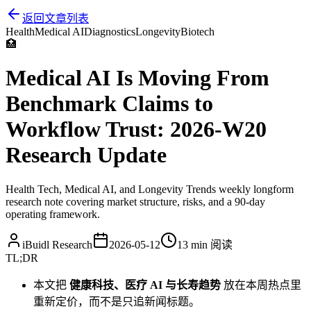
返回文章列表
Health
Medical AI
Diagnostics
Longevity
Biotech
🏥
Medical AI Is Moving From
Benchmark Claims to
Workflow Trust: 2026-W20
Research Update
Health Tech, Medical AI, and Longevity Trends weekly longform
research note covering market structure, risks, and a 90-day
operating framework.
iBuidl Research
2026-05-12
13 min
阅读
TL;DR
本文把
健康科技、医疗 AI 与长寿趋势
放在本周热点里
重新定价，而不是只追新闻标题。