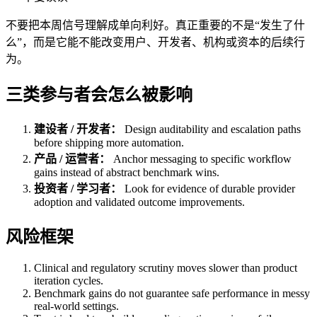
不要把本周信号理解成单向利好。真正重要的不是“发生了什
么”，而是它能不能改变用户、开发者、机构或资本的后续行
为。
三类参与者会怎么被影响
建设者 / 开发者：
Design auditability and escalation paths
before shipping more automation.
产品 / 运营者：
Anchor messaging to specific workflow
gains instead of abstract benchmark wins.
投资者 / 学习者：
Look for evidence of durable provider
adoption and validated outcome improvements.
风险框架
Clinical and regulatory scrutiny moves slower than product
iteration cycles.
Benchmark gains do not guarantee safe performance in messy
real-world settings.