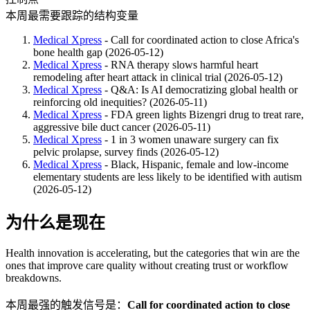
本周最需要跟踪的结构变量
Medical Xpress
- Call for coordinated action to close Africa's
bone health gap (2026-05-12)
Medical Xpress
- RNA therapy slows harmful heart
remodeling after heart attack in clinical trial (2026-05-12)
Medical Xpress
- Q&A: Is AI democratizing global health or
reinforcing old inequities? (2026-05-11)
Medical Xpress
- FDA green lights Bizengri drug to treat rare,
aggressive bile duct cancer (2026-05-11)
Medical Xpress
- 1 in 3 women unaware surgery can fix
pelvic prolapse, survey finds (2026-05-12)
Medical Xpress
- Black, Hispanic, female and low‑income
elementary students are less likely to be identified with autism
(2026-05-12)
为什么是现在
Health innovation is accelerating, but the categories that win are the
ones that improve care quality without creating trust or workflow
breakdowns.
本周最强的触发信号是：
Call for coordinated action to close