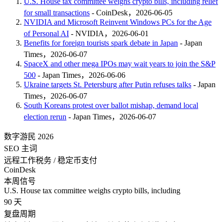
U.S. House tax committee weighs crypto bills, including relief
for small transactions
- CoinDesk，2026-06-05
NVIDIA and Microsoft Reinvent Windows PCs for the Age
of Personal AI
- NVIDIA，2026-06-01
Benefits for foreign tourists spark debate in Japan
- Japan
Times，2026-06-07
SpaceX and other mega IPOs may wait years to join the S&P
500
- Japan Times，2026-06-06
Ukraine targets St. Petersburg after Putin refuses talks
- Japan
Times，2026-06-07
South Koreans protest over ballot mishap, demand local
election rerun
- Japan Times，2026-06-07
数字游民 2026
SEO 主词
远程工作税务 / 稳定币支付
CoinDesk
本周信号
U.S. House tax committee weighs crypto bills, including
90 天
复盘周期