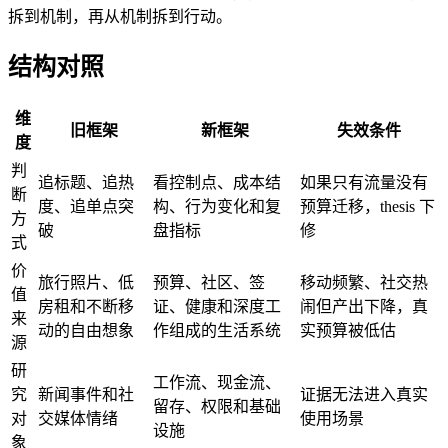
拆到机制，再从机制拆到行动。
结构对照
维
旧框架
新框架
失效条件
度
判
追标题、追热
看控制点、成本结
如果只有流量没有
断
度、追单点突
构、行为变化和复
预算迁移，thesis 下
方
破
盘指标
修
式
价
旅行照片、低
预算、社区、签
移动频繁、社交热
值
房租和不断移
证、健康和深度工
闹但产出下降，真
来
动的自由想象
作组成的生活系统
实预算被低估
源
研
工作流、现金流、
究
新闻事件和社
证据无法进入真实
留存、权限和基础
对
交媒体情绪
使用场景
设施
象