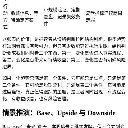
行
小规模验证、定期
动
收藏信息，等
复盘指标连续两周
复盘、记录失效条
方
待确定答案
走弱
件
式
这张表的价值，是把读者从情绪判断拉回结构判断。很多趋势
在短期看都很有吸引力，但只有少数能穿过执行周期。结构判
断要求我们同时看三个东西：第一，变化是否进入真实流程；
第二，变化是否带来可持续收益；第三，变化是否有明确风险
边界。
如果一个趋势只满足第一个条件，它可能只是试点；只满足第
二个条件，它可能是短期套利；只满足第三个条件，它可能是
过度谨慎。真正值得跟踪的主题，是三者同时出现：有流程变
化，有收益改善，也有风险管理。
情景推演：Base、Upside 与 Downside
Base case：
未来 90 天，本周信号会继续发酵，但不会立刻变