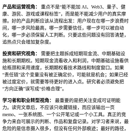
产品和运营视角：
重点不是“能不能加 AI、Web3、量子、健
康、游民、游戏或课程标签”，而是能不能减少用户的真实摩
擦。好的产品判断应该从流程出发：用户现在在哪一步浪费时
间，哪一步风险最高，哪一步需要信任，哪一步可以被自动
化，哪一步必须保留人工判断。只要这些问题没有回答清楚，
追热点只会增加复杂度。
投资和研究视角：
需要把主题拆成短期现金流、中期基础设
施和长期期权。短期现金流看收入和利润，中期基础设施看供
给瓶颈和采用速度，长期期权看技术路线和制度窗口。如果
“责任链”这个变量没有被正确定价，可能就是机会；如果已经
被过度定价，就需要等待更好的进入点。研究者必须避免把
“方向正确”误写成“价格合理”。
学习者和职业转型视角：
最重要的是把关注变成可证明能
力。读完文章后，不应该只收藏链接，而应该输出一页
memo、一张系统图、一个公开笔记或一个小工具。真正的竞
争力来自可展示的判断、作品和复盘记录。对学习者来说，最
危险的是信息摄入很多，但没有任何外部痕迹；最好的路径，