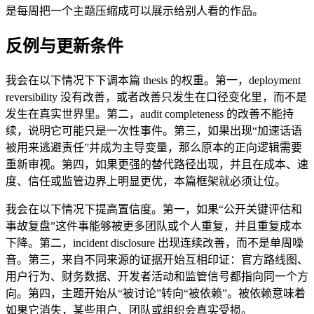
是每周把一个主题压缩成可以展示给别人看的作品。
反例与更新条件
我会在以下情况下下调本篇 thesis 的权重。第一，deployment
reversibility 没有改善，或者改善只发生在口径变化里，而不是
发生在真实世界里。第二，audit completeness 的改善不能持
续，说明它可能只是一次性事件。第三，如果出现“加速话语
被用来逃避责任”并成为主导变量，那么原本的正向逻辑需要
重新审视。第四，如果更强的替代路径出现，并且在成本、速
度、信任或监管边界上明显更优，本篇框架就必须让位。
我会在以下情况下提高置信度。第一，如果“公开关键评估和
事故复盘”这件事能够被更多团队或个人重复，并且重复成本
下降。第二，incident disclosure 出现连续改善，而不是单周噪
音。第三，来自不同来源的证据开始互相印证：官方路线图、
用户行为、财务数据、开发者活动和监管信号都指向同一个方
向。第四，主题开始从“被讨论”转向“被依赖”。被依赖意味着
如果它消失，某些用户、团队或组织会真实受损。