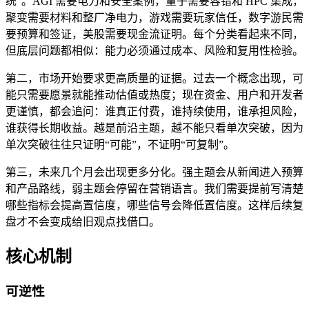
统”。AGI 需要电力和安全案例，量子需要容错和 HPC 集成，
聚变需要材料和整厂净电力，游戏需要玩家信任，数字游民需
要预算和签证，美股需要现金流证明。每个分类看起来不同，
但底层问题都相似：能力必须通过成本、风险和复用性检验。
第二，市场开始要求更高质量的证据。过去一个概念出现，可
能只需要愿景就能推动估值或热度；现在资金、用户和开发者
更谨慎，都会追问：谁真正付费，谁持续使用，谁承担风险，
谁获得长期收益。越是前沿主题，越不能只看单次突破，因为
单次突破往往只证明“可能”，不证明“可复制”。
第三，未来几个月会出现更多分化。强主题会从新闻进入预算
和产品路线，弱主题会停留在营销语言。我们需要提前写清楚
哪些指标会提高置信度，哪些信号会降低置信度。这样后续复
盘才不会变成给旧观点找借口。
核心机制
可逆性