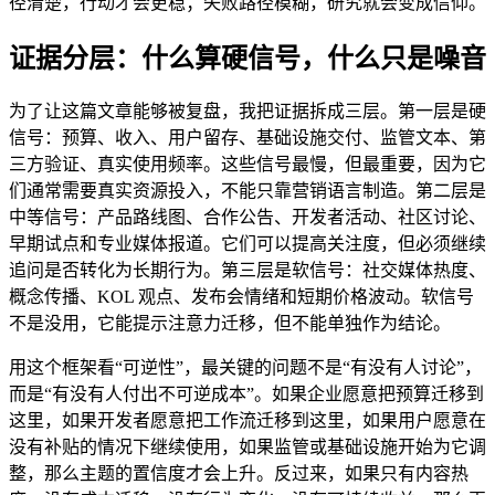
径清楚，行动才会更稳；失败路径模糊，研究就会变成信仰。
证据分层：什么算硬信号，什么只是噪音
为了让这篇文章能够被复盘，我把证据拆成三层。第一层是硬
信号：预算、收入、用户留存、基础设施交付、监管文本、第
三方验证、真实使用频率。这些信号最慢，但最重要，因为它
们通常需要真实资源投入，不能只靠营销语言制造。第二层是
中等信号：产品路线图、合作公告、开发者活动、社区讨论、
早期试点和专业媒体报道。它们可以提高关注度，但必须继续
追问是否转化为长期行为。第三层是软信号：社交媒体热度、
概念传播、KOL 观点、发布会情绪和短期价格波动。软信号
不是没用，它能提示注意力迁移，但不能单独作为结论。
用这个框架看“可逆性”，最关键的问题不是“有没有人讨论”，
而是“有没有人付出不可逆成本”。如果企业愿意把预算迁移到
这里，如果开发者愿意把工作流迁移到这里，如果用户愿意在
没有补贴的情况下继续使用，如果监管或基础设施开始为它调
整，那么主题的置信度才会上升。反过来，如果只有内容热