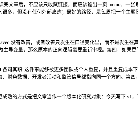
读完文章后，不应该只收藏链接，而应该输出一页 memo、一
入很多，但没有任何外部痕迹；最好的路径，是每周把一个主题
n time saved 没有改善，或者改善只发生在口径变化里，而不是发生
并成为主导变量，那么原本的正向逻辑需要重新审视。第四，如果
各司其职”这件事能够被更多团队或个人重复，并且重复成本下降。第二
、财务数据、开发者活动和监管信号都指向同一个方向。第四，主
熟的方式是把文章当作一个版本化研究对象：今天写下 v1，下周
。