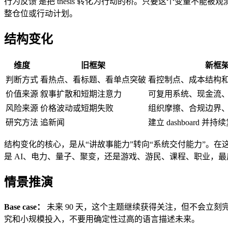
行为反馈 是把 thesis 转化为行动的桥。只要这个变量
整仓位或行动计划。
结构变化
维度
旧框架
新框
判断方式
看热点、看标题、看单点突破
看控制点、成本结构
价值来源
叙事扩散和短期注意力
可复用系统、现金流
风险来源
价格波动或短期失败
组织摩擦、合规边界
研究方法
追新闻
建立 dashboard 并持
结构变化的核心，是从“讲故事能力”转向“系统交付能力”。
是 AI、电力、量子、聚变，还是游戏、游民、课程、职业，
情景推演
Base case：
未来 90 天，这个主题继续获得关注，但不会立
究和小规模投入，不要用确定性过高的语言描述未来。