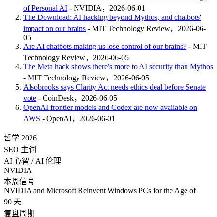
of Personal AI
- NVIDIA，2026-06-01
The Download: AI hacking beyond Mythos, and chatbots'
impact on our brains
- MIT Technology Review，2026-06-
05
Are AI chatbots making us lose control of our brains?
- MIT
Technology Review，2026-06-05
The Meta hack shows there’s more to AI security than Mythos
- MIT Technology Review，2026-06-05
Alsobrooks says Clarity Act needs ethics deal before Senate
vote
- CoinDesk，2026-06-05
OpenAI frontier models and Codex are now available on
AWS
- OpenAI，2026-06-01
哲学 2026
SEO 主词
AI 心智 / AI 伦理
NVIDIA
本周信号
NVIDIA and Microsoft Reinvent Windows PCs for the Age of
90 天
复盘周期