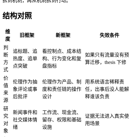
拆到机制，再从机制拆到行动。
结构对照
维
旧框架
新框架
失效条件
度
判
追标题、追
看控制点、成本结
断
如果只有流量没有预
热度、追单
构、行为变化和复
方
算迁移，thesis 下修
点突破
盘指标
式
价
伦理作为抽
伦理作为产品、制
用系统语言稀释责
值
象评论或事
度和责任链的操作
任，出事后没人能解
来
后批评
设计
释谁该负责
源
研
新闻事件和
工作流、现金流、
究
证据无法进入真实使
社交媒体情
留存、权限和基础
对
用场景
绪
设施
象