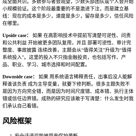
成全面共识。多数参与者会观望，少数头部团队或个人会开始
小规模验证。这个阶段最重要的不是激进下注，而是建立基
线：现在的成本是多少，速度是多少，留存是多少，信任风险
在哪里。
Upside case：
如果 在高影响技术中提前写清楚可逆性、问责
和公共利益 开始被更多团队复用，并且 部署可逆性、审计完
整度、事故披露 连续改善，主题会从“值得关注”升级为“值得
系统投入”。这里的投入不只指金融投资，也包括写作、产
品、职业、学习、城市选择和时间配置。
Downside case：
如果 用系统语言稀释责任，出事后没人能解
释谁该负责 成为主导变量，就要下修判断。很多主题失败不
是因为方向完全错，而是因为时间尺度错、成本错、执行主体
错或信任边界错。成熟的研究应该敢于写清楚：什么发生时我
们承认自己看错。
风险框架
安全话语可能被用来保护垄断。