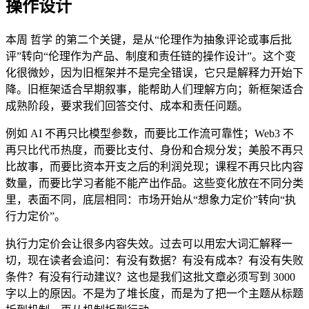
操作设计
本周 哲学 的第二个关键，是从“伦理作为抽象评论或事后批
评”转向“伦理作为产品、制度和责任链的操作设计”。这个变
化很微妙，因为旧框架并不是完全错误，它只是解释力开始下
降。旧框架适合早期叙事，能帮助人们理解方向；新框架适合
成熟阶段，要求我们回答交付、成本和责任问题。
例如 AI 不再只比模型参数，而要比工作流可靠性；Web3 不
再只比代币热度，而要比支付、身份和合规分发；美股不再只
比故事，而要比资本开支之后的利润兑现；课程不再只比内容
数量，而要比学习者能不能产出作品。这些变化放在不同分类
里，表面不同，底层相同：市场开始从“想象力定价”转向“执
行力定价”。
执行力定价会让很多内容失效。过去可以用宏大词汇解释一
切，现在读者会追问：有没有数据？有没有成本？有没有失败
条件？有没有行动建议？这也是我们这批文章必须写到 3000
字以上的原因。不是为了堆长度，而是为了把一个主题从标题