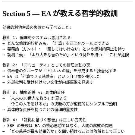
Section 5 — EA が教える哲学的教訓
効果的利他主義の失敗から学べること:

教訓 1: 倫理的システムは悪用される

→ どんな倫理的枠組みも、「計算」を正当化ツールにできる

→ 義務論（カント）: 「騙してはいけない」という絶対的禁止を持つ

→ 功利主義: 「より大きな善のため」という例外を持つ — これが危険

教訓 2: 「コミュニティ」としての倫理運動の罠

→ 信奉者のグループが「正しい人の輪」を形成すると独善化する

→ EA は「計算できる慈善家」という自己像を強化した

→ 外部批判を受け付けない文化が内部腐敗を見逃す

教訓 3: 抽象的善 vs 具体的責任

→ 「未来の10億人を救う」計算より

  「今この人を助けるか」の決断の方が道徳的にシンプルで透明

→ 具体的な責任を持つことの倫理的重要性

教訓 4: 「証拠に基づく慈善」は正しい方向性

→ SBF の失敗は EA の核心思想ではなく、人間の腐敗の問題
