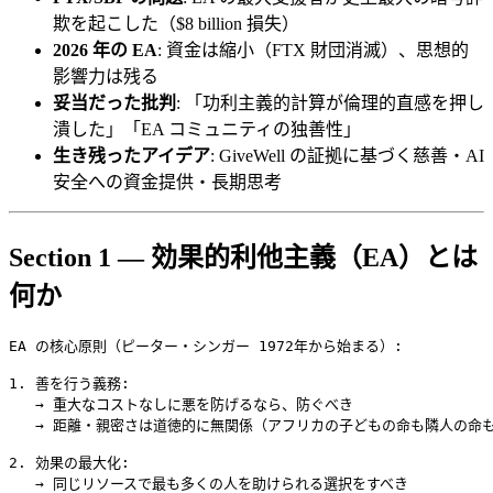
欺を起こした（$8 billion 損失）
2026 年の EA
: 資金は縮小（FTX 財団消滅）、思想的
影響力は残る
妥当だった批判
: 「功利主義的計算が倫理的直感を押し
潰した」「EA コミュニティの独善性」
生き残ったアイデア
: GiveWell の証拠に基づく慈善・AI
安全への資金提供・長期思考
Section 1 — 効果的利他主義（EA）とは
何か
EA の核心原則（ピーター・シンガー 1972年から始まる）:

1. 善を行う義務:

   → 重大なコストなしに悪を防げるなら、防ぐべき

   → 距離・親密さは道徳的に無関係（アフリカの子どもの命も隣人の命も
2. 効果の最大化:

   → 同じリソースで最も多くの人を助けられる選択をすべき
