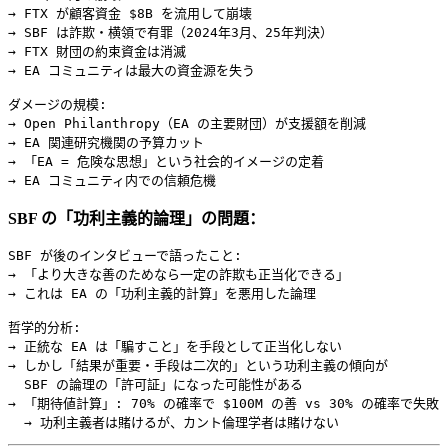
→ FTX が顧客資金 $8B を流用して崩壊

→ SBF は詐欺・横領で有罪（2024年3月、25年判決）

→ FTX 財団の約束資金は消滅

→ EA コミュニティは最大の資金源を失う

ダメージの規模:

→ Open Philanthropy（EA の主要財団）が支援額を削減

→ EA 関連研究機関の予算カット

→ 「EA = 危険な思想」という社会的イメージの定着

SBF の「功利主義的論理」の問題：
SBF が後のインタビューで語ったこと:

→ 「より大きな善のためなら一定の詐欺も正当化できる」

→ これは EA の「功利主義的計算」を悪用した論理

哲学的分析:

→ 正統な EA は「騙すこと」を手段として正当化しない

→ しかし「結果が重要・手段は二次的」という功利主義の傾向が

  SBF の論理の「許可証」になった可能性がある

→ 「期待値計算」: 70% の確率で $100M の善 vs 30% の確率で失敗
