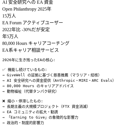
AI 安全研究への EA 資金
Open Philanthropy 2025年
15万人
EA Forum アクティブユーザー
2022年比 -30%だが安定
年5万人
80,000 Hours キャリアコーチング
EA系キャリア相談サービス
2026年に生き残ったEAの核心:

✅ 機能し続けているもの:

→ GiveWell の証拠に基づく慈善推薦（マラリア・結核）

→ AI 安全研究への資金提供（Anthropic・MIRI・ARC Evals）

→ 80,000 Hours のキャリアアドバイス

→ 動物福祉（代替タンパク研究）

❌ 縮小・停滞したもの:

→ 長期主義の大規模プロジェクト（FTX 資金消滅）

→ EA コミュニティの拡大・勧誘

→ 「Earning to Give」の象徴的な影響力
