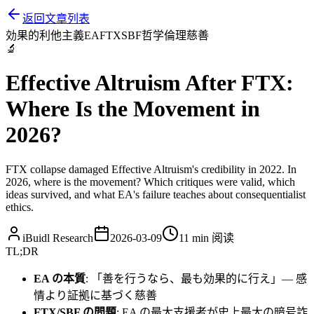
返回文章列表
効果的利他主義
EA
FTX
SBF
哲学
倫理
慈善
🔬
Effective Altruism After FTX:
Where Is the Movement in
2026?
FTX collapse damaged Effective Altruism's credibility in 2022. In
2026, where is the movement? Which critiques were valid, which
ideas survived, and what EA's failure teaches about consequentialist
ethics.
iBuidl Research
2026-03-09
11 min
阅读
TL;DR
EA の本質
: 「善を行うなら、最も効果的に行え」— 感
情より証拠に基づく慈善
FTX/SBF の問題
: EA の最大支援者が史上最大の暗号詐