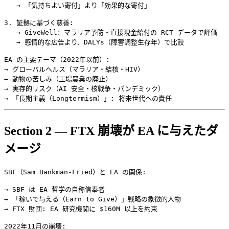
   → 「気持ちよい寄付」より「効果的な寄付」

3. 証拠に基づく慈善:

   → GiveWell：マラリア予防・直接現金給付の RCT データで評価

   → 感情的な広告より、DALYs（障害調整生存年）で比較

EA の主要テーマ（2022年以前）:

→ グローバルヘルス（マラリア・結核・HIV）

→ 動物の苦しみ（工場農業の廃止）

→ 実存的リスク（AI 安全・核戦争・パンデミック）

Section 2 — FTX 崩壊が EA に与えたダ
メージ
SBF（Sam Bankman-Fried）と EA の関係:

→ SBF は EA 哲学の自称信奉者

→ 「稼いで与える（Earn to Give）」戦略の象徴的人物

→ FTX 財団: EA 研究機関に $160M 以上を約束

2022年11月の崩壊:
