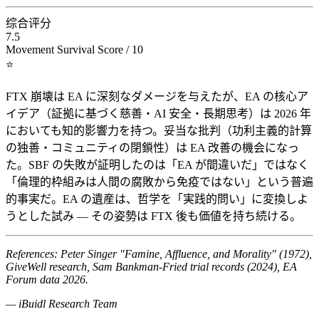
综合评分
7.5
Movement Survival Score / 10
⭐
FTX 崩壊は EA に深刻なダメージを与えたが、EA の核心ア
イデア（証拠に基づく慈善・AI 安全・長期思考）は 2026 年
においても知的影響力を持つ。妥当な批判（功利主義的計算
の独善・コミュニティの閉鎖性）は EA 改善の機会になっ
た。SBF の失敗が証明したのは「EA が間違いだ」ではなく
「倫理的枠組みは人間の腐敗から免疫ではない」という普遍
的事実だ。EA の遺産は、哲学を「実践的問い」に変換しよ
うとした試み — その姿勢は FTX 後も価値を持ち続ける。
References: Peter Singer "Famine, Affluence, and Morality" (1972),
GiveWell research, Sam Bankman-Fried trial records (2024), EA
Forum data 2026.
— iBuidl Research Team