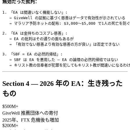
無効だった批判：
1. 「EA は間違いなく機能しない」:

   → GiveWell の証拠に基づく慈善はデータで有効性が示されている

   → マラリア予防ネットの配布: $3,000〜$5,000 で1人の死亡を防ぐ
2. 「EA は金持ちのコスプレ慈善」:

   → EA の批判はその通りの面もあるが

   → 「有効でない慈善より有効な慈善の方が良い」は否定できない

3. 「SBF = EA の必然的帰結」:

   → SBF は EA を悪用した — EA の論理の必然的帰結ではない

Section 4 — 2026 年の EA：生き残った
もの
$500M+
GiveWell 推薦団体への寄付
2025年、FTX 危機後も増加
$200M+