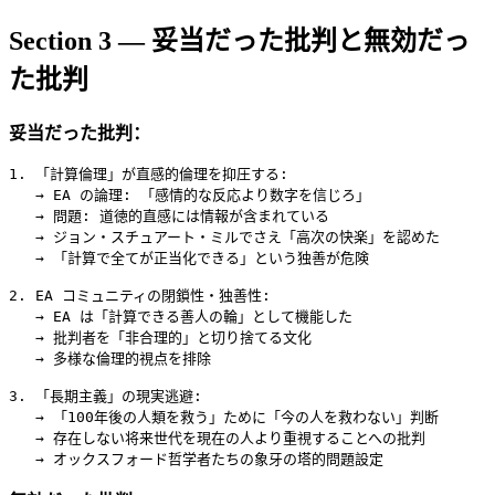
Section 3 — 妥当だった批判と無効だっ
た批判
妥当だった批判：
1. 「計算倫理」が直感的倫理を抑圧する:

   → EA の論理: 「感情的な反応より数字を信じろ」

   → 問題: 道徳的直感には情報が含まれている

   → ジョン・スチュアート・ミルでさえ「高次の快楽」を認めた

   → 「計算で全てが正当化できる」という独善が危険

2. EA コミュニティの閉鎖性・独善性:

   → EA は「計算できる善人の輪」として機能した

   → 批判者を「非合理的」と切り捨てる文化

   → 多様な倫理的視点を排除

3. 「長期主義」の現実逃避:

   → 「100年後の人類を救う」ために「今の人を救わない」判断

   → 存在しない将来世代を現在の人より重視することへの批判
